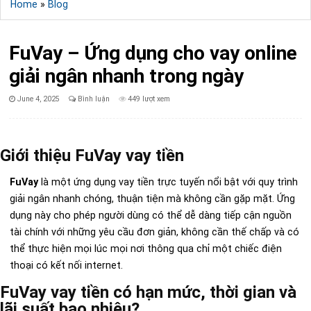
Home
»
Blog
FuVay – Ứng dụng cho vay online
giải ngân nhanh trong ngày
Published
June 4, 2025
Bình luận
449 lượt xem
Date:
Giới thiệu FuVay vay tiền
FuVay
là một ứng dụng vay tiền trực tuyến nổi bật với quy trình
giải ngân nhanh chóng, thuận tiện mà không cần gặp mặt. Ứng
dụng này cho phép người dùng có thể dễ dàng tiếp cận nguồn
tài chính với những yêu cầu đơn giản, không cần thế chấp và có
thể thực hiện mọi lúc mọi nơi thông qua chỉ một chiếc điện
thoại có kết nối internet.
FuVay vay tiền có hạn mức, thời gian và
lãi suất bao nhiêu?