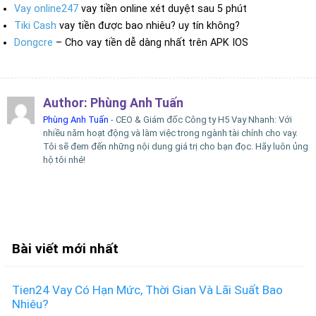
Vay online247
vay tiền online xét duyệt sau 5 phút
Tiki Cash
vay tiền được bao nhiêu? uy tín không?
Dongcre
– Cho vay tiền dễ dàng nhất trên APK IOS
Author:
Phùng Anh Tuấn
Phùng Anh Tuấn
- CEO & Giám đốc Công ty H5 Vay Nhanh: Với
nhiều năm hoạt động và làm việc trong ngành tài chính cho vay.
Tôi sẽ đem đến những nội dung giá trị cho bạn đọc. Hãy luôn ủng
hộ tôi nhé!
Bài viết mới nhất
Tien24 Vay Có Hạn Mức, Thời Gian Và Lãi Suất Bao
Nhiêu?