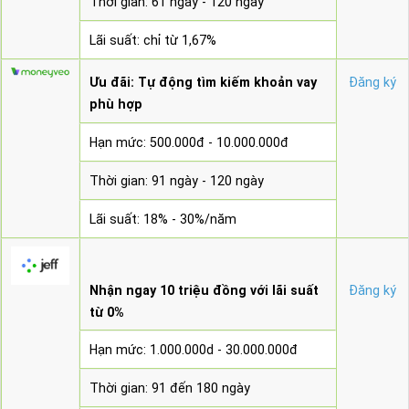
Thời gian: 61 ngày - 120 ngày
Lãi suất: chỉ từ 1,67%
Ưu đãi: Tự động tìm kiếm khoản vay
Đăng ký
phù hợp
Hạn mức: 500.000đ - 10.000.000đ
Thời gian: 91 ngày - 120 ngày
Lãi suất: 18% - 30%/năm
Nhận ngay 10 triệu đồng với lãi suất
Đăng ký
từ 0%
Hạn mức: 1.000.000d - 30.000.000đ
Thời gian: 91 đến 180 ngày