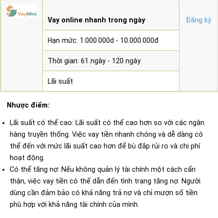
Vay online nhanh trong ngày
Đăng ký
Hạn mức: 1.000.000d - 10.000.000đ
Thời gian: 61 ngày - 120 ngày
Lãi suất
Nhược điểm:
Lãi suất có thể cao: Lãi suất có thể cao hơn so với các ngân
hàng truyền thống. Việc vay tiền nhanh chóng và dễ dàng có
thể đến với mức lãi suất cao hơn để bù đắp rủi ro và chi phí
hoạt động.
Có thể tăng nợ: Nếu không quản lý tài chính một cách cẩn
thận, việc vay tiền có thể dẫn đến tình trạng tăng nợ. Người
dùng cần đảm bảo có khả năng trả nợ và chỉ mượn số tiền
phù hợp với khả năng tài chính của mình.