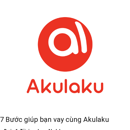
7 Bước giúp bạn vay cùng Akulaku