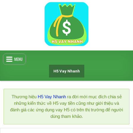
Skip
to
content
MENU
H5 Vay Nhanh
Thương hiệu
H5 Vay Nhanh
ra đời mới mục đích chia sẻ
những kiến thức về H5 vay tiền cũng như giới thiệu và
đánh giá các ứng dụng vay H5 có trên thị trường để người
dùng tham khảo.