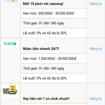
Mất 15 phút với cayvang!
Đăng ký
Hạn mức: 500.000d - 30.000.000đ
Thời gian: 91 đến 180 ngày
Lãi suất: 0% và tối đa là 20%
Nhận tiền nhanh 24/7!
Đăng ký
Hạn mức: 1.000.000d - 30.000.000đ
Thời gian: 91 đến 180 ngày
Lãi suất: 0% và tối đa là 20%
Vay tiền với 1 cú click chuột!
Đăng ký