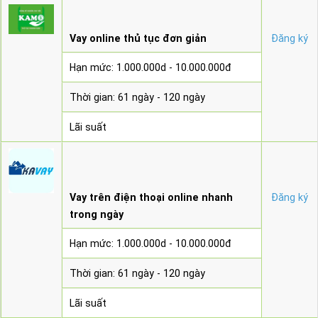
Vay online thủ tục đơn giản
Đăng ký
Hạn mức: 1.000.000d - 10.000.000đ
Thời gian: 61 ngày - 120 ngày
Lãi suất
Vay trên điện thoại online nhanh
Đăng ký
trong ngày
Hạn mức: 1.000.000d - 10.000.000đ
Thời gian: 61 ngày - 120 ngày
Lãi suất