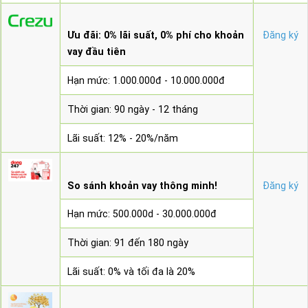
Ưu đãi: 0% lãi suất, 0% phí cho khoản
Đăng ký
vay đầu tiên
Hạn mức: 1.000.000đ - 10.000.000đ
Thời gian: 90 ngày - 12 tháng
Lãi suất: 12% - 20%/năm
So sánh khoản vay thông minh!
Đăng ký
Hạn mức: 500.000d - 30.000.000đ
Thời gian: 91 đến 180 ngày
Lãi suất: 0% và tối đa là 20%