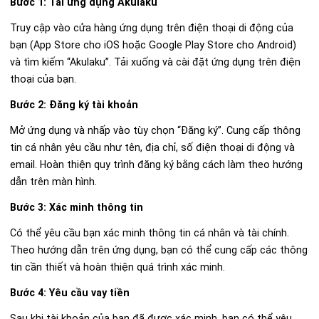
Bước 1: Tải ứng dụng Akulaku
Truy cập vào cửa hàng ứng dụng trên điện thoại di động của
bạn (App Store cho iOS hoặc Google Play Store cho Android)
và tìm kiếm “Akulaku”. Tải xuống và cài đặt ứng dụng trên điện
thoại của bạn.
Bước 2: Đăng ký tài khoản
Mở ứng dụng và nhấp vào tùy chọn “Đăng ký”. Cung cấp thông
tin cá nhân yêu cầu như tên, địa chỉ, số điện thoại di động và
email. Hoàn thiện quy trình đăng ký bằng cách làm theo hướng
dẫn trên màn hình.
Bước 3: Xác minh thông tin
Có thể yêu cầu bạn xác minh thông tin cá nhân và tài chính.
Theo hướng dẫn trên ứng dụng, bạn có thể cung cấp các thông
tin cần thiết và hoàn thiện quá trình xác minh.
Bước 4: Yêu cầu vay tiền
Sau khi tài khoản của bạn đã được xác minh, bạn có thể yêu