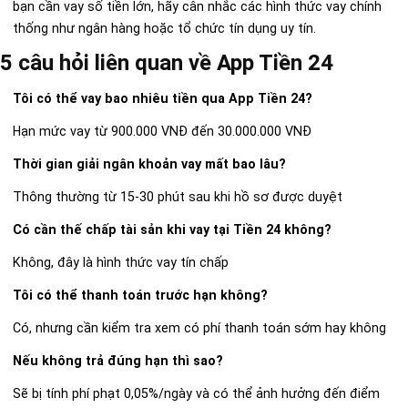
bạn cần vay số tiền lớn, hãy cân nhắc các hình thức vay chính
thống như ngân hàng hoặc tổ chức tín dụng uy tín.
5 câu hỏi liên quan về App Tiền 24
Tôi có thể vay bao nhiêu tiền qua App Tiền 24?
Hạn mức vay từ 900.000 VNĐ đến 30.000.000 VNĐ
Thời gian giải ngân khoản vay mất bao lâu?
Thông thường từ 15-30 phút sau khi hồ sơ được duyệt
Có cần thế chấp tài sản khi vay tại Tiền 24 không?
Không, đây là hình thức vay tín chấp
Tôi có thể thanh toán trước hạn không?
Có, nhưng cần kiểm tra xem có phí thanh toán sớm hay không
Nếu không trả đúng hạn thì sao?
Sẽ bị tính phí phạt 0,05%/ngày và có thể ảnh hưởng đến điểm