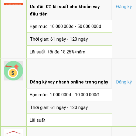
Ưu đãi: 0% lãi suất cho khoản vay
Đăng ký
đầu tiên
Hạn mức: 10.000.000d - 50.000.000đ
Thời gian: 61 ngày - 120 ngày
Lãi suất: tối đa 18.25%/năm
Đăng ký vay nhanh online trong ngày
Đăng ký
Hạn mức: 1.000.000d - 10.000.000đ
Thời gian: 61 ngày - 120 ngày
Lãi suất