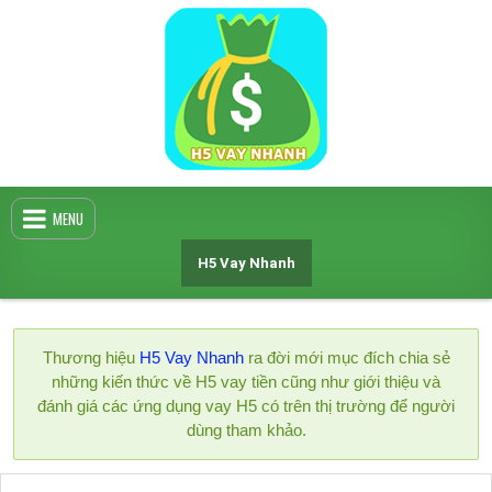
Skip
to
content
MENU
H5 Vay Nhanh
Thương hiệu
H5 Vay Nhanh
ra đời mới mục đích chia sẻ
những kiến thức về H5 vay tiền cũng như giới thiệu và
đánh giá các ứng dụng vay H5 có trên thị trường để người
dùng tham khảo.