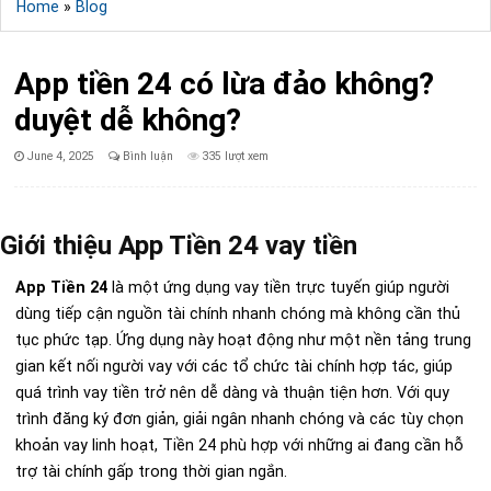
Home
»
Blog
App tiền 24 có lừa đảo không?
duyệt dễ không?
Published
June 4, 2025
Bình luận
335 lượt xem
Date:
Giới thiệu App Tiền 24 vay tiền
App Tiền 24
là một ứng dụng vay tiền trực tuyến giúp người
dùng tiếp cận nguồn tài chính nhanh chóng mà không cần thủ
tục phức tạp. Ứng dụng này hoạt động như một nền tảng trung
gian kết nối người vay với các tổ chức tài chính hợp tác, giúp
quá trình vay tiền trở nên dễ dàng và thuận tiện hơn. Với quy
trình đăng ký đơn giản, giải ngân nhanh chóng và các tùy chọn
khoản vay linh hoạt, Tiền 24 phù hợp với những ai đang cần hỗ
trợ tài chính gấp trong thời gian ngắn.