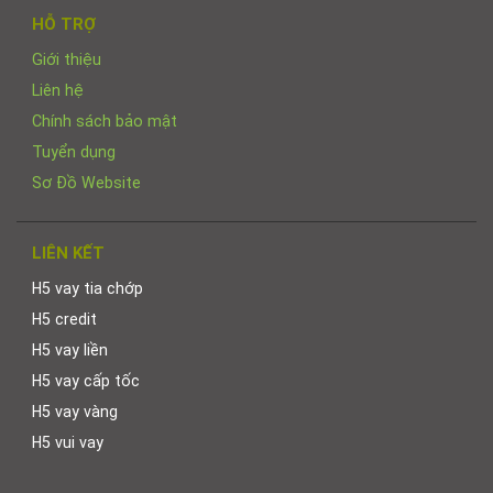
HỖ TRỢ
Giới thiệu
Liên hệ
Chính sách bảo mật
Tuyển dụng
Sơ Đồ Website
LIÊN KẾT
H5 vay tia chớp
H5 credit
H5 vay liền
H5 vay cấp tốc
H5 vay vàng
H5 vui vay