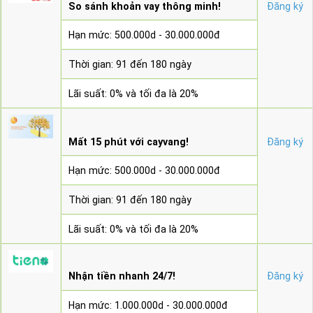
So sánh khoản vay thông minh!
Đăng ký
Hạn mức: 500.000d - 30.000.000đ
Thời gian: 91 đến 180 ngày
Lãi suất: 0% và tối đa là 20%
Mất 15 phút với cayvang!
Đăng ký
Hạn mức: 500.000d - 30.000.000đ
Thời gian: 91 đến 180 ngày
Lãi suất: 0% và tối đa là 20%
Nhận tiền nhanh 24/7!
Đăng ký
Hạn mức: 1.000.000d - 30.000.000đ