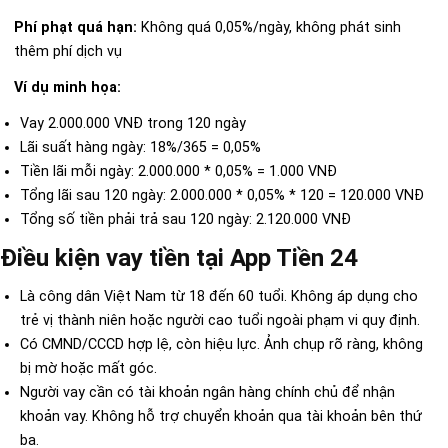
Phí phạt quá hạn:
Không quá 0,05%/ngày, không phát sinh
thêm phí dịch vụ
Ví dụ minh họa:
Vay 2.000.000 VNĐ trong 120 ngày
Lãi suất hàng ngày: 18%/365 = 0,05%
Tiền lãi mỗi ngày: 2.000.000 * 0,05% = 1.000 VNĐ
Tổng lãi sau 120 ngày: 2.000.000 * 0,05% * 120 = 120.000 VNĐ
Tổng số tiền phải trả sau 120 ngày: 2.120.000 VNĐ
Điều kiện vay tiền tại App Tiền 24
Là công dân Việt Nam từ 18 đến 60 tuổi. Không áp dụng cho
trẻ vị thành niên hoặc người cao tuổi ngoài phạm vi quy định.
Có CMND/CCCD hợp lệ, còn hiệu lực. Ảnh chụp rõ ràng, không
bị mờ hoặc mất góc.
Người vay cần có tài khoản ngân hàng chính chủ để nhận
khoản vay. Không hỗ trợ chuyển khoản qua tài khoản bên thứ
ba.