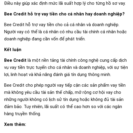
Điều này giúp xác định mức lãi suất hợp lý cho từng hồ sơ vay.
Bee Credit hỗ trợ vay tiền cho cá nhân hay doanh nghiệp?
Bee Credit hỗ trợ vay tiền cho cả cá nhân và doanh nghiệp.
Người vay có thể là cá nhân có nhu cầu tài chính cá nhân hoặc
doanh nghiệp đang cần vốn để phát triển.
Kết luận
Bee Credit
là một nền tảng tài chính công nghệ cung cấp dịch
vụ vay tiền trực tuyến cho cá nhân và doanh nghiệp, với sự tiện
lợi, linh hoạt và khả năng đánh giá tín dụng thông minh.
Bee Credit cho phép người vay tiếp cận các sản phẩm vay tiền
mà không yêu cầu tài sản thế chấp, mở rộng cơ hội vay cho
những người không có lịch sử tín dụng hoặc không đủ tài sản
đảm bảo. Tuy nhiên, lãi suất có thể cao hơn so với các ngân
hàng truyền thống.
Xem thêm: