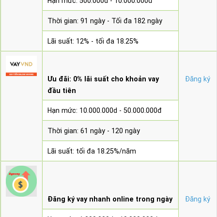
Hạn mức: 500.000d - 10.000.000đ
Thời gian: 91 ngày - Tối đa 182 ngày
Lãi suất: 12% - tối đa 18.25%
Ưu đãi: 0% lãi suất cho khoản vay
Đăng ký
đầu tiên
Hạn mức: 10.000.000d - 50.000.000đ
Thời gian: 61 ngày - 120 ngày
Lãi suất: tối đa 18.25%/năm
Đăng ký vay nhanh online trong ngày
Đăng ký