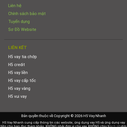
Liên hệ
Chính sách bảo mật
Tuyển dụng
Sơ Đồ Website
LIÊN KẾT
H5 vay tia chớp
H5 credit
H5 vay liền
H5 vay cấp tốc
H5 vay vàng
H5 vui vay
Bản quyền thuộc về Copyright © 2026 H5 Vay Nhanh
H5 Vay Nhanh cung cấp thông tin các website, ứng dụng vay H5 và ứng dụng vay
tiền cho bạn đọc tham khảo. KHÔNG phải đơn vị cho vay, KHÔNG chịu trách nhiệm