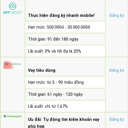
Thực hiện đăng ký nhanh mobile!
Đăng ký
Hạn mức: 500.000d - 30.000.000đ
Thời gian: 91 đến 180 ngày
Lãi suất: 0% và tối đa là 20%
Vay tiêu dùng
Đăng ký
Hạn mức: từ 5 - 90 triệu đồng
Thời gian: 61 ngày - 120 ngày
Lãi suất: chỉ từ 1,67%
Ưu đãi: Tự động tìm kiếm khoản vay
Đăng ký
phù hợp