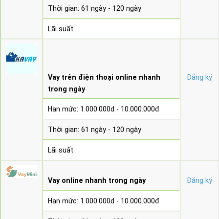
Thời gian: 61 ngày - 120 ngày
Lãi suất
Vay trên điện thoại online nhanh
Đăng ký
trong ngày
Hạn mức: 1.000.000d - 10.000.000đ
Thời gian: 61 ngày - 120 ngày
Lãi suất
Vay online nhanh trong ngày
Đăng ký
Hạn mức: 1.000.000d - 10.000.000đ