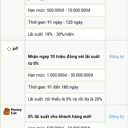
Hạn mức: 500.000đ - 10.000.000đ
Thời gian: 91 ngày - 120 ngày
Lãi suất: 18% - 30%/năm
Nhận ngay 10 triệu đồng với lãi suất
Đăng ký
từ 0%
Hạn mức: 1.000.000d - 30.000.000đ
Thời gian: 91 đến 180 ngày
Lãi suất: tối thiểu là 0% và tối đa là 20%
0% lãi suất cho khách hàng mới!
Đăng ký