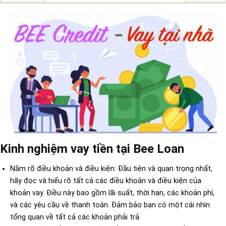
Kinh nghiệm vay tiền tại Bee Loan
Nắm rõ điều khoản và điều kiện: Đầu tiên và quan trọng nhất,
hãy đọc và hiểu rõ tất cả các điều khoản và điều kiện của
khoản vay. Điều này bao gồm lãi suất, thời hạn, các khoản phí,
và các yêu cầu về thanh toán. Đảm bảo bạn có một cái nhìn
tổng quan về tất cả các khoản phải trả.