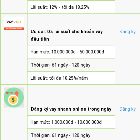
Lãi suất: 12% - tối đa 18.25%
Ưu đãi: 0% lãi suất cho khoản vay
Đăng ký
đầu tiên
Hạn mức: 10.000.000d - 50.000.000đ
Thời gian: 61 ngày - 120 ngày
Lãi suất: tối đa 18.25%/năm
Đăng ký vay nhanh online trong ngày
Đăng ký
Hạn mức: 1.000.000d - 10.000.000đ
Thời gian: 61 ngày - 120 ngày