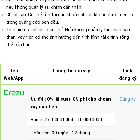
nếu không quản lý tài chính cẩn thận.
Chi phí ẩn: Có thể tồn tại các khoản phí ẩn không được nêu rõ
trong quảng cáo ban đầu.
Tình hình tài chính tổng thể: Nếu không quản lý tài chính cẩn
thận, vay tiền có thể ảnh hưởng đến tình hình tài chính tổng
thể của bạn.
Tên
Thông tin gói vay
Link
Web/App
đăng ký
Ưu đãi: 0% lãi suất, 0% phí cho khoản
Đăng ký
vay đầu tiên
Hạn mức: 1.000.000đ - 10.000.000đ
Thời gian: 90 ngày - 12 tháng