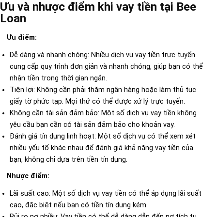
Ưu và nhược điểm khi vay tiền tại Bee
Loan
Ưu điểm:
Dễ dàng và nhanh chóng: Nhiều dịch vụ vay tiền trực tuyến
cung cấp quy trình đơn giản và nhanh chóng, giúp bạn có thể
nhận tiền trong thời gian ngắn.
Tiện lợi: Không cần phải thăm ngân hàng hoặc làm thủ tục
giấy tờ phức tạp. Mọi thứ có thể được xử lý trực tuyến.
Không cần tài sản đảm bảo: Một số dịch vụ vay tiền không
yêu cầu bạn cần có tài sản đảm bảo cho khoản vay.
Đánh giá tín dụng linh hoạt: Một số dịch vụ có thể xem xét
nhiều yếu tố khác nhau để đánh giá khả năng vay tiền của
bạn, không chỉ dựa trên tiền tín dụng.
Nhược điểm:
Lãi suất cao: Một số dịch vụ vay tiền có thể áp dụng lãi suất
cao, đặc biệt nếu bạn có tiền tín dụng kém.
Rủi ro nợ nhiều: Vay tiền có thể dễ dàng dẫn đến nợ tích tụ