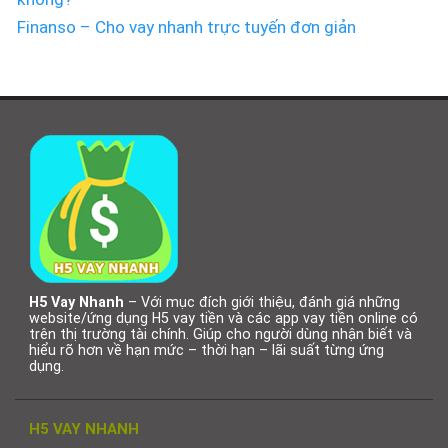
Finanso – Cho vay nhanh trực tuyến đơn giản
H5 Vay Nhanh
– Với mục đích giới thiệu, đánh giá những
website/ứng dụng H5 vay tiền và các app vay tiền online có
trên thị trường tài chính. Giúp cho người dùng nhận biết và
hiểu rõ hơn về hạn mức – thời hạn – lãi suất từng ứng
dụng.
H5 VAY NHANH