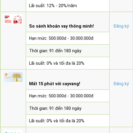
Lãi suất: 12% - 20%/năm
So sánh khoản vay thông minh!
Đăng ký
Hạn mức: 500.000d - 30.000.000đ
Thời gian: 91 đến 180 ngày
Lãi suất: 0% và tối đa là 20%
Mất 15 phút với cayvang!
Đăng ký
Hạn mức: 500.000d - 30.000.000đ
Thời gian: 91 đến 180 ngày
Lãi suất: 0% và tối đa là 20%