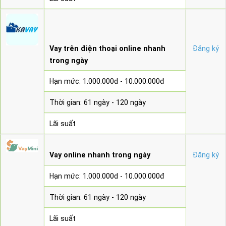
Vay trên điện thoại online nhanh
Đăng ký
trong ngày
Hạn mức: 1.000.000d - 10.000.000đ
Thời gian: 61 ngày - 120 ngày
Lãi suất
Vay online nhanh trong ngày
Đăng ký
Hạn mức: 1.000.000d - 10.000.000đ
Thời gian: 61 ngày - 120 ngày
Lãi suất