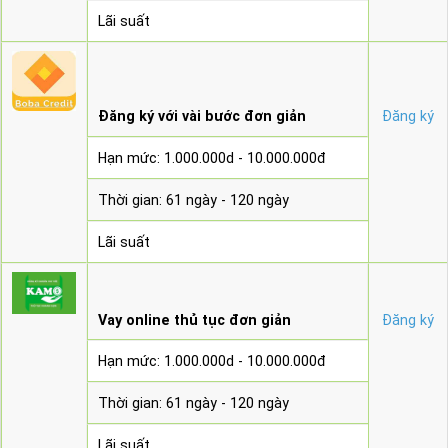
Lãi suất
Đăng ký với vài bước đơn giản
Đăng ký
Hạn mức: 1.000.000d - 10.000.000đ
Thời gian: 61 ngày - 120 ngày
Lãi suất
Vay online thủ tục đơn giản
Đăng ký
Hạn mức: 1.000.000d - 10.000.000đ
Thời gian: 61 ngày - 120 ngày
Lãi suất