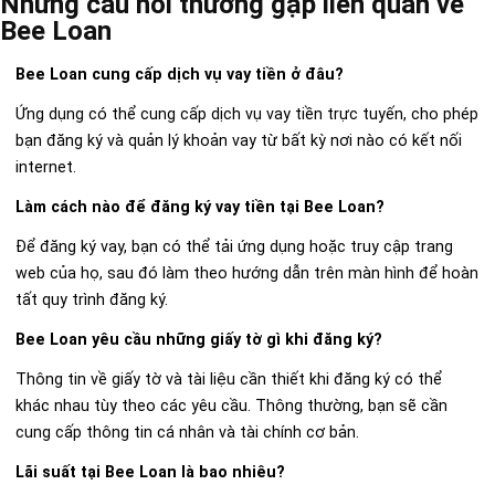
Những câu hỏi thường gặp liên quan về
Bee Loan
Bee Loan cung cấp dịch vụ vay tiền ở đâu?
Ứng dụng có thể cung cấp dịch vụ vay tiền trực tuyến, cho phép
bạn đăng ký và quản lý khoản vay từ bất kỳ nơi nào có kết nối
internet.
Làm cách nào để đăng ký vay tiền tại Bee Loan?
Để đăng ký vay, bạn có thể tải ứng dụng hoặc truy cập trang
web của họ, sau đó làm theo hướng dẫn trên màn hình để hoàn
tất quy trình đăng ký.
Bee Loan yêu cầu những giấy tờ gì khi đăng ký?
Thông tin về giấy tờ và tài liệu cần thiết khi đăng ký có thể
khác nhau tùy theo các yêu cầu. Thông thường, bạn sẽ cần
cung cấp thông tin cá nhân và tài chính cơ bản.
Lãi suất tại Bee Loan là bao nhiêu?