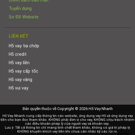
Tuyển dụng
Sơ Đồ Website
LIÊN KẾT
H5 vay tia chớp
H5 credit
H5 vay liền
H5 vay cấp tốc
H5 vay vàng
H5 vui vay
Bản quyền thuộc về Copyright © 2026 H5 Vay Nhanh
H5 Vay Nhanh cung cấp thông tin các website, ứng dụng vay H5 và ứng dụng vay
tiền cho bạn đọc tham khảo. KHÔNG phải đơn vị cho vay, KHÔNG chịu trách nhiệm
các điều khoản pháp lý của người vay và khoản vay..
Lưu ý: Tất cả thông tin chỉ mang tính chất tham khảo, không có giá trị pháp lý.
KHÔNG khuyến khích vay tiền khi chưa cân nhắc kỹ các rủi ro.