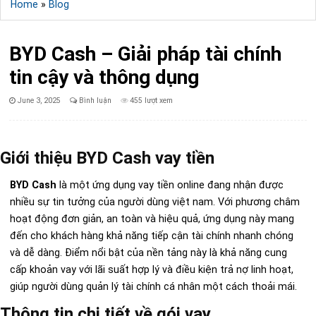
Home
»
Blog
BYD Cash – Giải pháp tài chính
tin cậy và thông dụng
Published
June 3, 2025
Bình luận
455 lượt xem
Date:
Giới thiệu BYD Cash vay tiền
BYD Cash
là một ứng dụng vay tiền online đang nhận được
nhiều sự tin tưởng của người dùng việt nam. Với phương châm
hoạt động đơn giản, an toàn và hiệu quả, ứng dụng này mang
đến cho khách hàng khả năng tiếp cận tài chính nhanh chóng
và dễ dàng. Điểm nổi bật của nền tảng này là khả năng cung
cấp khoản vay với lãi suất hợp lý và điều kiện trả nợ linh hoạt,
giúp người dùng quản lý tài chính cá nhân một cách thoải mái.
Thông tin chi tiết về gói vay