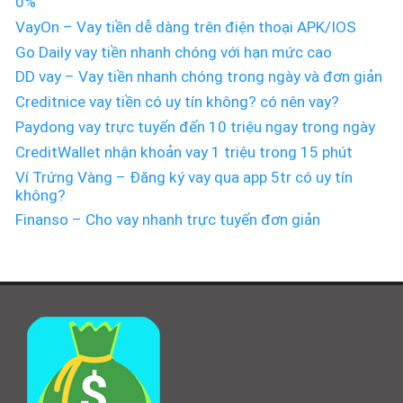
0%
VayOn – Vay tiền dễ dàng trên điện thoại APK/IOS
Go Daily vay tiền nhanh chóng với hạn mức cao
DD vay – Vay tiền nhanh chóng trong ngày và đơn giản
Creditnice vay tiền có uy tín không? có nên vay?
Paydong vay trực tuyến đến 10 triệu ngay trong ngày
CreditWallet nhận khoản vay 1 triệu trong 15 phút
Ví Trứng Vàng – Đăng ký vay qua app 5tr có uy tín
không?
Finanso – Cho vay nhanh trực tuyến đơn giản