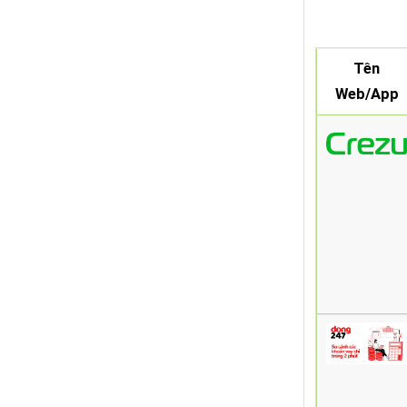
Tên
Web/App