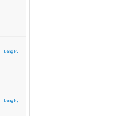
Đăng ký
Đăng ký