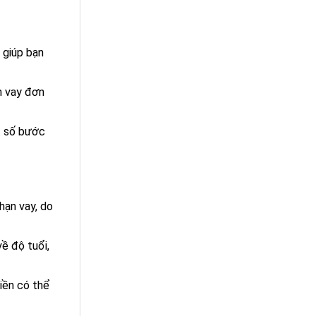
 giúp bạn
nh vay đơn
t số bước
 hạn vay, do
ề độ tuổi,
iền có thể