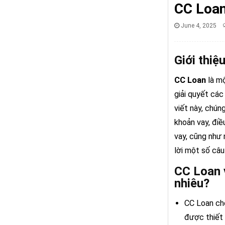
CC Loan
Published
June 4, 2025
Date:
Giới thiệ
CC Loan
là mộ
giải quyết các
viết này, chún
khoản vay, điề
vay, cũng như 
lời một số câu
CC Loan v
nhiêu?
CC Loan ch
được thiết 