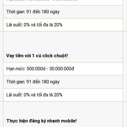
Thời gian: 91 đến 180 ngày
Lãi suất: 0% và tối đa là 20%
Vay tiền với 1 cú click chuột!
Hạn mức: 500.000d - 30.000.000đ
Thời gian: 91 đến 180 ngày
Lãi suất: 0% và tối đa là 20%
Thực hiện đăng ký nhanh mobile!