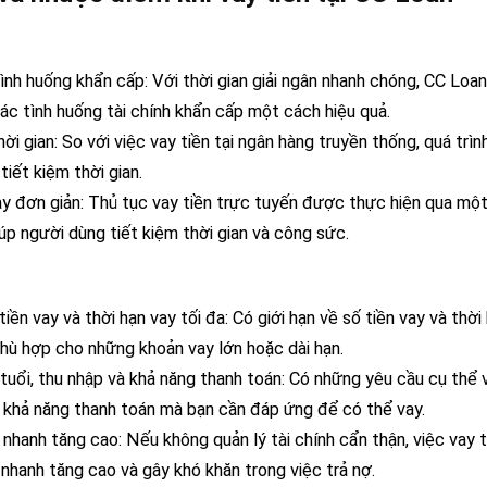
tình huống khẩn cấp: Với thời gian giải ngân nhanh chóng, CC Loan
các tình huống tài chính khẩn cấp một cách hiệu quả.
hời gian: So với việc vay tiền tại ngân hàng truyền thống, quá trì
tiết kiệm thời gian.
ay đơn giản: Thủ tục vay tiền trực tuyến được thực hiện qua mộ
iúp người dùng tiết kiệm thời gian và công sức.
tiền vay và thời hạn vay tối đa: Có giới hạn về số tiền vay và thời
hù hợp cho những khoản vay lớn hoặc dài hạn.
tuổi, thu nhập và khả năng thanh toán: Có những yêu cầu cụ thể v
 khả năng thanh toán mà bạn cần đáp ứng để có thể vay.
nhanh tăng cao: Nếu không quản lý tài chính cẩn thận, việc vay t
nhanh tăng cao và gây khó khăn trong việc trả nợ.