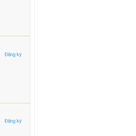
Đăng ký
Đăng ký