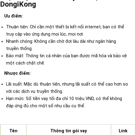
DongiKong
Ưu điểm:
Thuận tiện: Chỉ cần một thiết bị kết nối internet, bạn có thể
truy cập vào ứng dụng mọi lúc, mọi nơi.
Nhanh chóng: Không cần chờ đợi lâu dài như ngân hàng
truyền thống.
Bảo mật: Thông tin cá nhân của bạn được mã hóa và bảo vệ
một cách chặt chẽ.
Nhược điểm:
Lãi suất: Mặc dù thuận tiện, nhưng lãi suất có thể cao hơn so
với các dịch vụ truyền thống.
Hạn mức: Số tiền vay tối đa chỉ 10 triệu VND, có thể không
đáp ứng đủ cho một số nhu cầu cụ thể.
Tên
Thông tin gói vay
Link