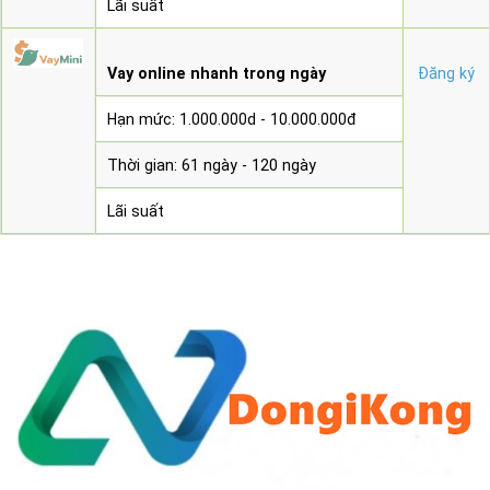
Lãi suất
Vay online nhanh trong ngày
Đăng ký
Hạn mức: 1.000.000d - 10.000.000đ
Thời gian: 61 ngày - 120 ngày
Lãi suất