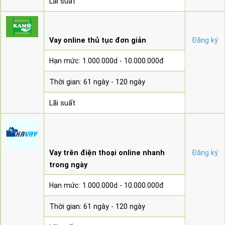
Lãi suất
Vay online thủ tục đơn giản
Đăng ký
Hạn mức: 1.000.000d - 10.000.000đ
Thời gian: 61 ngày - 120 ngày
Lãi suất
Vay trên điện thoại online nhanh
Đăng ký
trong ngày
Hạn mức: 1.000.000d - 10.000.000đ
Thời gian: 61 ngày - 120 ngày