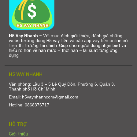
H5 Vay Nhanh
– Với mục đích giới thiệu, đánh giá những
website/ứng dụng H5 vay tiền và các app vay tiền online có
trên thị trường tài chính. Giúp cho người dùng nhận biết và
hiểu rõ hơn về hạn mức – thời hạn – lãi suất từng ứng
dụng.
H5 VAY NHANH
Văn phòng: Lầu 3 – 5 Lê Quý Đôn, Phường 6, Quận 3,
Thành phố Hồ Chí Minh
Email: h5vaynhanhcom@gmail.com
Hotline: 0868376717
HỖ TRỢ
Giới thiệu