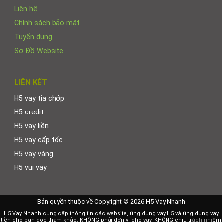
Liên hệ
Chính sách bảo mật
Tuyển dụng
Sơ Đồ Website
LIÊN KẾT
H5 vay tia chớp
H5 credit
H5 vay liền
H5 vay cấp tốc
H5 vay vàng
H5 vui vay
Bản quyền thuộc về Copyright © 2026 H5 Vay Nhanh
H5 Vay Nhanh cung cấp thông tin các website, ứng dụng vay H5 và ứng dụng vay
tiền cho bạn đọc tham khảo. KHÔNG phải đơn vị cho vay, KHÔNG chịu trách nhiệm