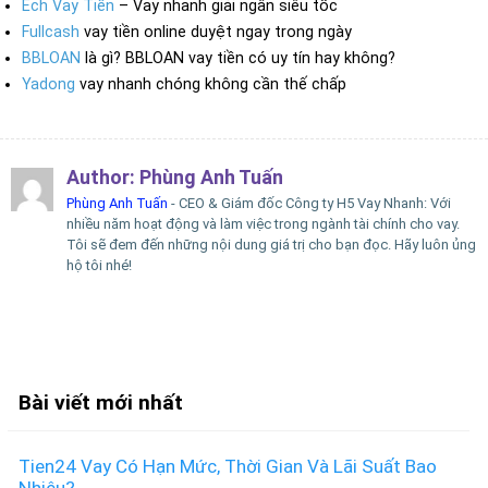
Ếch Vay Tiền
– Vay nhanh giải ngân siêu tốc
Fullcash
vay tiền online duyệt ngay trong ngày
BBLOAN
là gì? BBLOAN vay tiền có uy tín hay không?
Yadong
vay nhanh chóng không cần thế chấp
Author:
Phùng Anh Tuấn
Phùng Anh Tuấn
- CEO & Giám đốc Công ty H5 Vay Nhanh: Với
nhiều năm hoạt động và làm việc trong ngành tài chính cho vay.
Tôi sẽ đem đến những nội dung giá trị cho bạn đọc. Hãy luôn ủng
hộ tôi nhé!
Bài viết mới nhất
Tien24 Vay Có Hạn Mức, Thời Gian Và Lãi Suất Bao