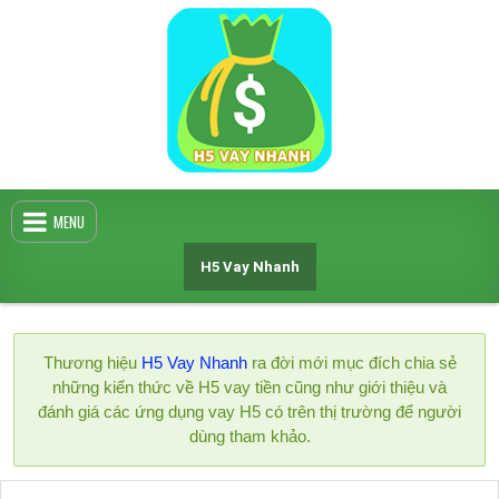
Skip
to
content
MENU
H5 Vay Nhanh
Thương hiệu
H5 Vay Nhanh
ra đời mới mục đích chia sẻ
những kiến thức về H5 vay tiền cũng như giới thiệu và
đánh giá các ứng dụng vay H5 có trên thị trường để người
dùng tham khảo.