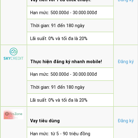
Hạn mức: 500.000d - 30.000.000đ
Thời gian: 91 đến 180 ngày
Lãi suất: 0% và tối đa là 20%
Thực hiện đăng ký nhanh mobile!
Đăng ký
Hạn mức: 500.000d - 30.000.000đ
Thời gian: 91 đến 180 ngày
Lãi suất: 0% và tối đa là 20%
Vay tiêu dùng
Đăng ký
Hạn mức: từ 5 - 90 triệu đồng