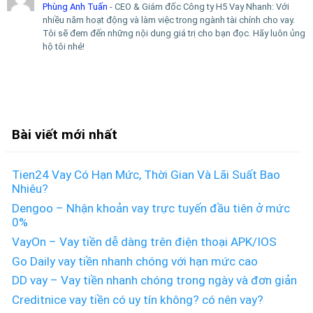
Phùng Anh Tuấn
- CEO & Giám đốc Công ty H5 Vay Nhanh: Với
nhiều năm hoạt động và làm việc trong ngành tài chính cho vay.
Tôi sẽ đem đến những nội dung giá trị cho bạn đọc. Hãy luôn ủng
hộ tôi nhé!
Bài viết mới nhất
Tien24 Vay Có Hạn Mức, Thời Gian Và Lãi Suất Bao
Nhiêu?
Dengoo – Nhận khoản vay trực tuyến đầu tiên ở mức
0%
VayOn – Vay tiền dễ dàng trên điện thoại APK/IOS
Go Daily vay tiền nhanh chóng với hạn mức cao
DD vay – Vay tiền nhanh chóng trong ngày và đơn giản
Creditnice vay tiền có uy tín không? có nên vay?