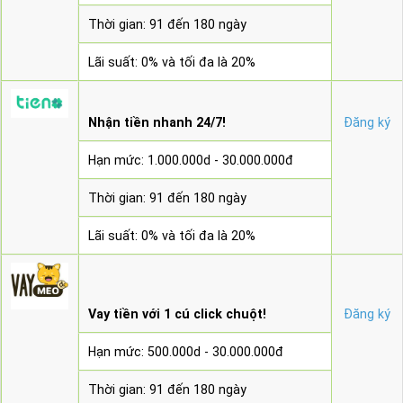
Thời gian: 91 đến 180 ngày
Lãi suất: 0% và tối đa là 20%
Nhận tiền nhanh 24/7!
Đăng ký
Hạn mức: 1.000.000d - 30.000.000đ
Thời gian: 91 đến 180 ngày
Lãi suất: 0% và tối đa là 20%
Vay tiền với 1 cú click chuột!
Đăng ký
Hạn mức: 500.000d - 30.000.000đ
Thời gian: 91 đến 180 ngày