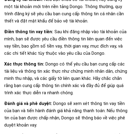
một tài khoản mới trên nền tảng Dongo. Thông thường, quy
trình đăng ký sẽ yêu cầu bạn cung cấp thông tin cá nhân cần
thiết và đặt mật khẩu để bảo vệ tài khoản.
Điền thông tin vay tiền:
Sau khi đăng nhập vào tài khoản của
mình, bạn sẽ được yêu cầu điền thông tin liên quan đến việc
vay tiền, bao gồm số tiền vay, thời gian vay, mục đích vay, và
các chi tiết khác tùy thuộc vào yêu cầu của Dongo.
Xác thực thông tin:
Dongo có thể yêu cầu bạn cung cấp các
tài liệu và thông tin xác thực như chứng minh nhân dân, chứng
minh thu nhập, và các giấy tờ liên quan khác. Hãy chắc chắn
rằng bạn cung cấp thông tin chính xác và đầy đủ để giúp quá
trình xác thực diễn ra nhanh chóng.
Đánh giá và phê duyệt:
Dongo sẽ xem xét thông tin vay tiền
của bạn và tiến hành đánh giá khả năng thanh toán. Nếu thông
tin của bạn được chấp nhận, Dongo sẽ thông báo về việc phê
duyệt khoản vay.