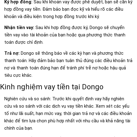
Ký hợp đồng:
Sau khi khoản vay được phê duyệt, bạn sẽ cần ký
hợp đồng vay tiền. Đảm bảo bạn đọc kỹ và hiểu rõ các điều
khoản và điều kiện trong hợp đồng trước khi ký.
Nhận tiền vay:
Sau khi hợp đồng được ký, Dongo sẽ chuyển
tiền vay vào tài khoản của bạn hoặc qua phương thức thanh
toán được chỉ định.
Trả nợ:
Dongo sẽ thông báo về các kỳ hạn và phương thức
thanh toán. Hãy đảm bảo bạn tuân thủ đúng các điều khoản trả
nợ và thanh toán đúng hạn để tránh phí trễ nợ hoặc hậu quả
tiêu cực khác.
Kinh nghiệm vay tiền tại Dongo
Nghiên cứu và so sánh: Trước khi quyết định vay hãy nghiên
cứu và so sánh với các dịch vụ vay tiền khác. Xem xét các yếu
tố như lãi suất, hạn mức vay, thời gian trả nợ và các điều khoản
khác để tìm lựa chọn phù hợp nhất với nhu cầu và khả năng tài
chính của bạn.