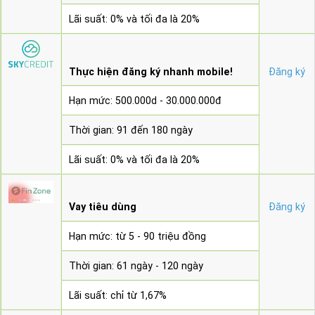
Lãi suất: 0% và tối đa là 20%
Thực hiện đăng ký nhanh mobile!
Đăng ký
Hạn mức: 500.000d - 30.000.000đ
Thời gian: 91 đến 180 ngày
Lãi suất: 0% và tối đa là 20%
Vay tiêu dùng
Đăng ký
Hạn mức: từ 5 - 90 triệu đồng
Thời gian: 61 ngày - 120 ngày
Lãi suất: chỉ từ 1,67%