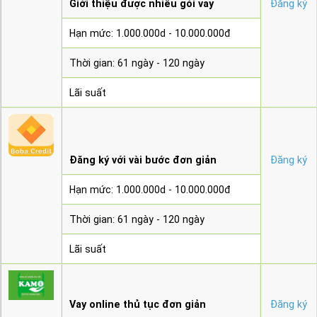
Giới thiệu được nhiều gói vay
Đăng ký
Hạn mức: 1.000.000d - 10.000.000đ
Thời gian: 61 ngày - 120 ngày
Lãi suất
Đăng ký với vài bước đơn giản
Đăng ký
Hạn mức: 1.000.000d - 10.000.000đ
Thời gian: 61 ngày - 120 ngày
Lãi suất
Vay online thủ tục đơn giản
Đăng ký