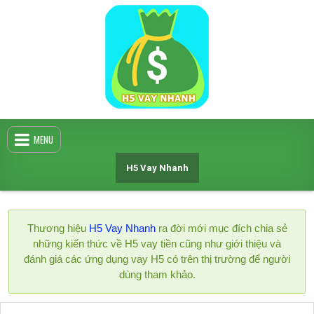
Skip
to
content
MENU
H5 Vay Nhanh
Thương hiệu
H5 Vay Nhanh
ra đời mới mục đích chia sẻ
những kiến thức về H5 vay tiền cũng như giới thiệu và
đánh giá các ứng dụng vay H5 có trên thị trường để người
dùng tham khảo.