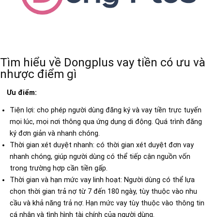
Tìm hiểu về Dongplus vay tiền có ưu và
nhược điểm gì
Ưu điểm:
Tiện lợi: cho phép người dùng đăng ký và vay tiền trực tuyến
mọi lúc, mọi nơi thông qua ứng dụng di động. Quá trình đăng
ký đơn giản và nhanh chóng.
Thời gian xét duyệt nhanh: có thời gian xét duyệt đơn vay
nhanh chóng, giúp người dùng có thể tiếp cận nguồn vốn
trong trường hợp cần tiền gấp.
Thời gian và hạn mức vay linh hoạt: Người dùng có thể lựa
chọn thời gian trả nợ từ 7 đến 180 ngày, tùy thuộc vào nhu
cầu và khả năng trả nợ. Hạn mức vay tùy thuộc vào thông tin
cá nhân và tình hình tài chính của người dùng.