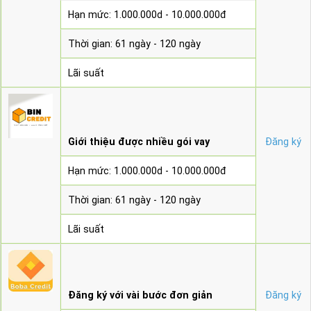
Hạn mức: 1.000.000d - 10.000.000đ
Thời gian: 61 ngày - 120 ngày
Lãi suất
Giới thiệu được nhiều gói vay
Đăng ký
Hạn mức: 1.000.000d - 10.000.000đ
Thời gian: 61 ngày - 120 ngày
Lãi suất
Đăng ký với vài bước đơn giản
Đăng ký