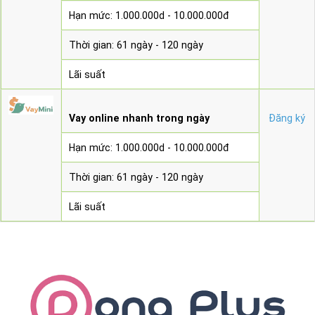
Hạn mức: 1.000.000d - 10.000.000đ
Thời gian: 61 ngày - 120 ngày
Lãi suất
Vay online nhanh trong ngày
Đăng ký
Hạn mức: 1.000.000d - 10.000.000đ
Thời gian: 61 ngày - 120 ngày
Lãi suất