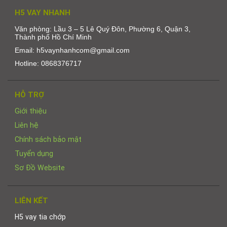
H5 VAY NHANH
Văn phòng: Lầu 3 – 5 Lê Quý Đôn, Phường 6, Quận 3,
Thành phố Hồ Chí Minh
Email: h5vaynhanhcom@gmail.com
Hotline: 0868376717
HỖ TRỢ
Giới thiệu
Liên hệ
Chính sách bảo mật
Tuyển dụng
Sơ Đồ Website
LIÊN KẾT
H5 vay tia chớp