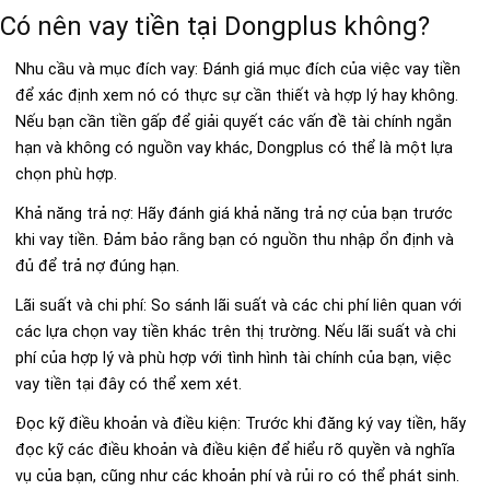
Có nên vay tiền tại Dongplus không?
Nhu cầu và mục đích vay: Đánh giá mục đích của việc vay tiền
để xác định xem nó có thực sự cần thiết và hợp lý hay không.
Nếu bạn cần tiền gấp để giải quyết các vấn đề tài chính ngắn
hạn và không có nguồn vay khác, Dongplus có thể là một lựa
chọn phù hợp.
Khả năng trả nợ: Hãy đánh giá khả năng trả nợ của bạn trước
khi vay tiền. Đảm bảo rằng bạn có nguồn thu nhập ổn định và
đủ để trả nợ đúng hạn.
Lãi suất và chi phí: So sánh lãi suất và các chi phí liên quan với
các lựa chọn vay tiền khác trên thị trường. Nếu lãi suất và chi
phí của hợp lý và phù hợp với tình hình tài chính của bạn, việc
vay tiền tại đây có thể xem xét.
Đọc kỹ điều khoản và điều kiện: Trước khi đăng ký vay tiền, hãy
đọc kỹ các điều khoản và điều kiện để hiểu rõ quyền và nghĩa
vụ của bạn, cũng như các khoản phí và rủi ro có thể phát sinh.