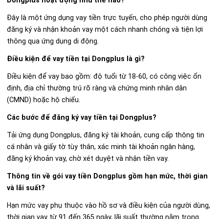
Dongplus hoạt động như thế nào?
Đây là một ứng dụng vay tiền trực tuyến, cho phép người dùng
đăng ký và nhận khoản vay một cách nhanh chóng và tiện lợi
thông qua ứng dụng di động.
Điều kiện để vay tiền tại Dongplus là gì?
Điều kiện để vay bao gồm: độ tuổi từ 18-60, có công việc ổn
định, địa chỉ thường trú rõ ràng và chứng minh nhân dân
(CMND) hoặc hộ chiếu.
Các bước để đăng ký vay tiền tại Dongplus?
Tải ứng dụng Dongplus, đăng ký tài khoản, cung cấp thông tin
cá nhân và giấy tờ tùy thân, xác minh tài khoản ngân hàng,
đăng ký khoản vay, chờ xét duyệt và nhận tiền vay.
Thông tin về gói vay tiền Dongplus gồm hạn mức, thời gian
và lãi suất?
Hạn mức vay phụ thuộc vào hồ sơ và điều kiện của người dùng,
thời gian vay từ 91 đến 365 ngày, lãi suất thường nằm trong