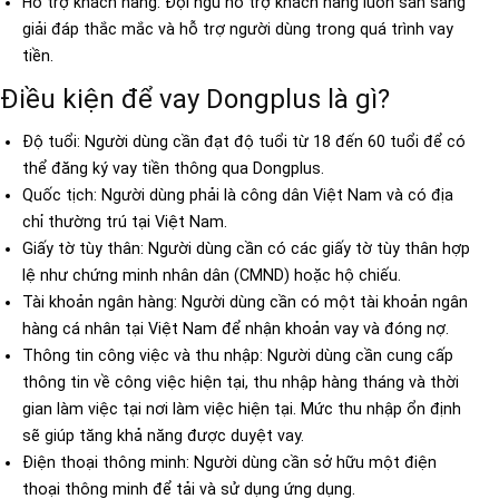
Hỗ trợ khách hàng: Đội ngũ hỗ trợ khách hàng luôn sẵn sàng
giải đáp thắc mắc và hỗ trợ người dùng trong quá trình vay
tiền.
Điều kiện để vay Dongplus là gì?
Độ tuổi: Người dùng cần đạt độ tuổi từ 18 đến 60 tuổi để có
thể đăng ký vay tiền thông qua Dongplus.
Quốc tịch: Người dùng phải là công dân Việt Nam và có địa
chỉ thường trú tại Việt Nam.
Giấy tờ tùy thân: Người dùng cần có các giấy tờ tùy thân hợp
lệ như chứng minh nhân dân (CMND) hoặc hộ chiếu.
Tài khoản ngân hàng: Người dùng cần có một tài khoản ngân
hàng cá nhân tại Việt Nam để nhận khoản vay và đóng nợ.
Thông tin công việc và thu nhập: Người dùng cần cung cấp
thông tin về công việc hiện tại, thu nhập hàng tháng và thời
gian làm việc tại nơi làm việc hiện tại. Mức thu nhập ổn định
sẽ giúp tăng khả năng được duyệt vay.
Điện thoại thông minh: Người dùng cần sở hữu một điện
thoại thông minh để tải và sử dụng ứng dụng.