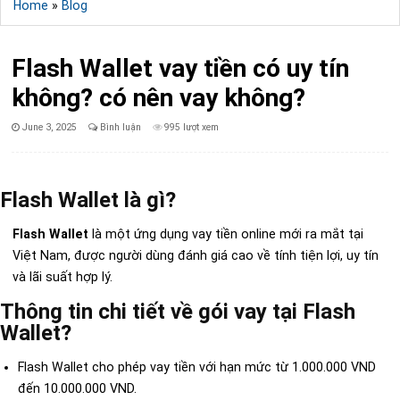
Home
»
Blog
Flash Wallet vay tiền có uy tín
không? có nên vay không?
Published
June 3, 2025
Bình luận
995 lượt xem
Date:
Flash Wallet là gì?
Flash Wallet
là một ứng dụng vay tiền online mới ra mắt tại
Việt Nam, được người dùng đánh giá cao về tính tiện lợi, uy tín
và lãi suất hợp lý.
Thông tin chi tiết về gói vay tại Flash
Wallet?
Flash Wallet cho phép vay tiền với hạn mức từ 1.000.000 VND
đến 10.000.000 VND.