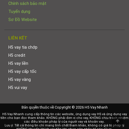
Chính sách bảo mật
Tuyển dụng
Sơ Đồ Website
LIÊN KẾT
H5 vay tia chớp
H5 credit
H5 vay liền
H5 vay cấp tốc
H5 vay vàng
H5 vui vay
Bản quyền thuộc về Copyright © 2026 H5 Vay Nhanh
H5 Vay Nhanh cung cấp thông tin các website, ứng dụng vay H5 và ứng dụng vay
tiền cho bạn đọc tham khảo. KHÔNG phải đơn vị cho vay, KHÔNG chịu trách nhiệm
Scrol
các điều khoản pháp lý của người vay và khoản vay..
to
Lưu ý: Tất cả thông tin chỉ mang tính chất tham khảo, không có giá trị pháp lý.
Top