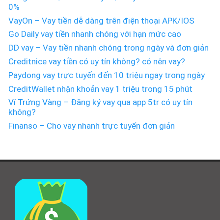
0%
VayOn – Vay tiền dễ dàng trên điện thoại APK/IOS
Go Daily vay tiền nhanh chóng với hạn mức cao
DD vay – Vay tiền nhanh chóng trong ngày và đơn giản
Creditnice vay tiền có uy tín không? có nên vay?
Paydong vay trực tuyến đến 10 triệu ngay trong ngày
CreditWallet nhận khoản vay 1 triệu trong 15 phút
Ví Trứng Vàng – Đăng ký vay qua app 5tr có uy tín
không?
Finanso – Cho vay nhanh trực tuyến đơn giản