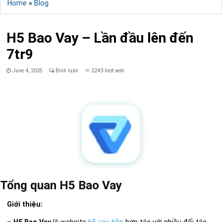
Home
»
Blog
H5 Bao Vay – Lần đầu lên đến
7tr9
Published
June 4, 2025
Bình luận
2243 lượt xem
Date:
Tổng quan H5 Bao Vay
Giới thiệu: