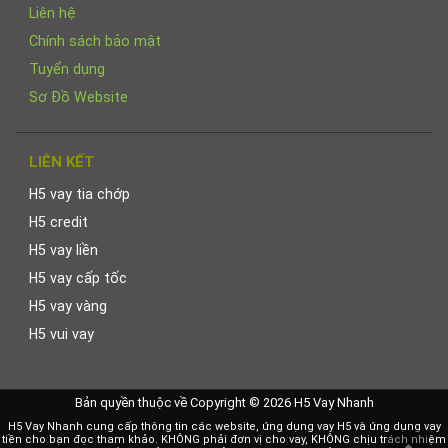
Liên hệ
Chính sách bảo mật
Tuyển dụng
Sơ Đồ Website
LIÊN KẾT
H5 vay tia chớp
H5 credit
H5 vay liền
H5 vay cấp tốc
H5 vay vàng
H5 vui vay
Bản quyền thuộc về Copyright © 2026 H5 Vay Nhanh
H5 Vay Nhanh cung cấp thông tin các website, ứng dụng vay H5 và ứng dụng vay
tiền cho bạn đọc tham khảo. KHÔNG phải đơn vị cho vay, KHÔNG chịu trách nhiệm