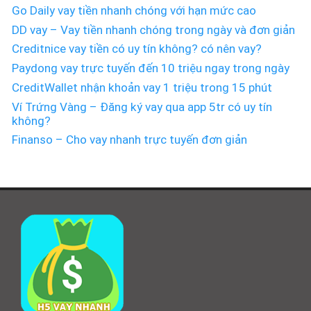
Go Daily vay tiền nhanh chóng với hạn mức cao
DD vay – Vay tiền nhanh chóng trong ngày và đơn giản
Creditnice vay tiền có uy tín không? có nên vay?
Paydong vay trực tuyến đến 10 triệu ngay trong ngày
CreditWallet nhận khoản vay 1 triệu trong 15 phút
Ví Trứng Vàng – Đăng ký vay qua app 5tr có uy tín
không?
Finanso – Cho vay nhanh trực tuyến đơn giản