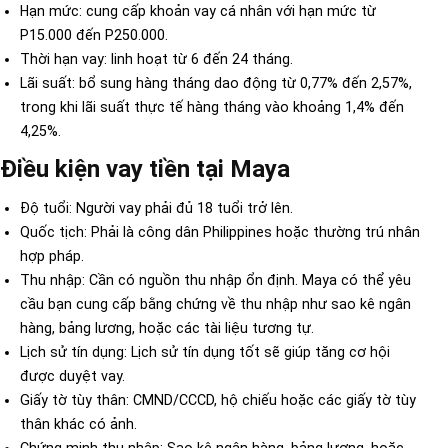
Hạn mức: cung cấp khoản vay cá nhân với hạn mức từ
P15.000 đến P250.000.
Thời hạn vay: linh hoạt từ 6 đến 24 tháng.
Lãi suất: bổ sung hàng tháng dao động từ 0,77% đến 2,57%,
trong khi lãi suất thực tế hàng tháng vào khoảng 1,4% đến
4,25%.
Điều kiện vay tiền tại Maya
Độ tuổi: Người vay phải đủ 18 tuổi trở lên.
Quốc tịch: Phải là công dân Philippines hoặc thường trú nhân
hợp pháp.
Thu nhập: Cần có nguồn thu nhập ổn định. Maya có thể yêu
cầu bạn cung cấp bằng chứng về thu nhập như sao kê ngân
hàng, bảng lương, hoặc các tài liệu tương tự.
Lịch sử tín dụng: Lịch sử tín dụng tốt sẽ giúp tăng cơ hội
được duyệt vay.
Giấy tờ tùy thân: CMND/CCCD, hộ chiếu hoặc các giấy tờ tùy
thân khác có ảnh.
Chứng minh thu nhập: Sao kê ngân hàng, bảng lương, hoặc