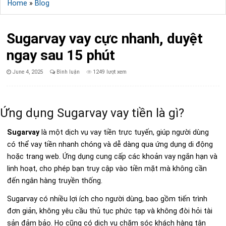
Home
»
Blog
Sugarvay vay cực nhanh, duyệt
ngay sau 15 phút
Published
June 4, 2025
Bình luận
1249 lượt xem
Date:
Ứng dụng Sugarvay vay tiền là gì?
Sugarvay
là một dịch vụ vay tiền trực tuyến, giúp người dùng
có thể vay tiền nhanh chóng và dễ dàng qua ứng dụng di động
hoặc trang web. Ứng dụng cung cấp các khoản vay ngắn hạn và
linh hoạt, cho phép bạn truy cập vào tiền mặt mà không cần
đến ngân hàng truyền thống.
Sugarvay có nhiều lợi ích cho người dùng, bao gồm tiến trình
đơn giản, không yêu cầu thủ tục phức tạp và không đòi hỏi tài
sản đảm bảo. Họ cũng có dịch vụ chăm sóc khách hàng tận