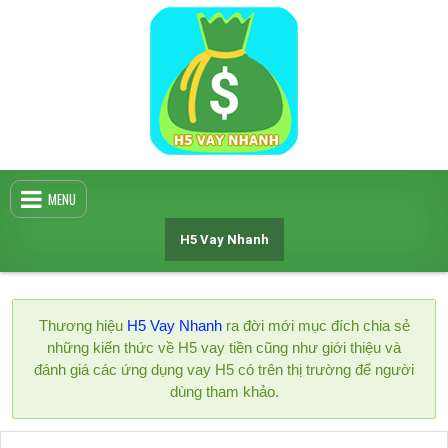
Skip
to
content
MENU
H5 Vay Nhanh
Thương hiệu
H5 Vay Nhanh
ra đời mới mục đích chia sẻ
những kiến thức về H5 vay tiền cũng như giới thiệu và
đánh giá các ứng dụng vay H5 có trên thị trường để người
dùng tham khảo.