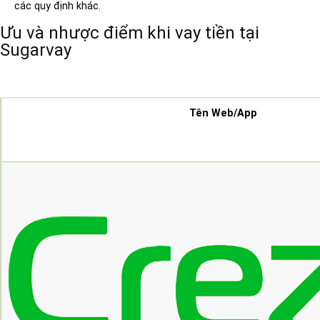
các quy định khác.
Ưu và nhược điểm khi vay tiền tại
Sugarvay
Tên Web/App