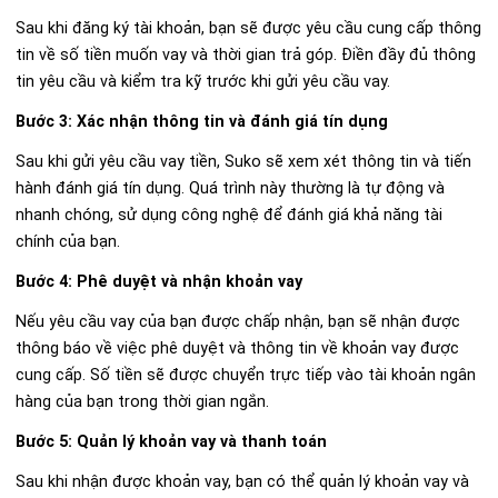
Sau khi đăng ký tài khoản, bạn sẽ được yêu cầu cung cấp thông
tin về số tiền muốn vay và thời gian trả góp. Điền đầy đủ thông
tin yêu cầu và kiểm tra kỹ trước khi gửi yêu cầu vay.
Bước 3: Xác nhận thông tin và đánh giá tín dụng
Sau khi gửi yêu cầu vay tiền, Suko sẽ xem xét thông tin và tiến
hành đánh giá tín dụng. Quá trình này thường là tự động và
nhanh chóng, sử dụng công nghệ để đánh giá khả năng tài
chính của bạn.
Bước 4: Phê duyệt và nhận khoản vay
Nếu yêu cầu vay của bạn được chấp nhận, bạn sẽ nhận được
thông báo về việc phê duyệt và thông tin về khoản vay được
cung cấp. Số tiền sẽ được chuyển trực tiếp vào tài khoản ngân
hàng của bạn trong thời gian ngắn.
Bước 5: Quản lý khoản vay và thanh toán
Sau khi nhận được khoản vay, bạn có thể quản lý khoản vay và