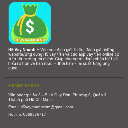
H5 Vay Nhanh
– Với mục đích giới thiệu, đánh giá những
website/ứng dụng H5 vay tiền và các app vay tiền online có
trên thị trường tài chính. Giúp cho người dùng nhận biết và
hiểu rõ hơn về hạn mức – thời hạn – lãi suất từng ứng
dụng.
H5 VAY NHANH
Văn phòng: Lầu 3 – 5 Lê Quý Đôn, Phường 6, Quận 3,
Thành phố Hồ Chí Minh
Email: h5vaynhanhcom@gmail.com
Hotline: 0868376717