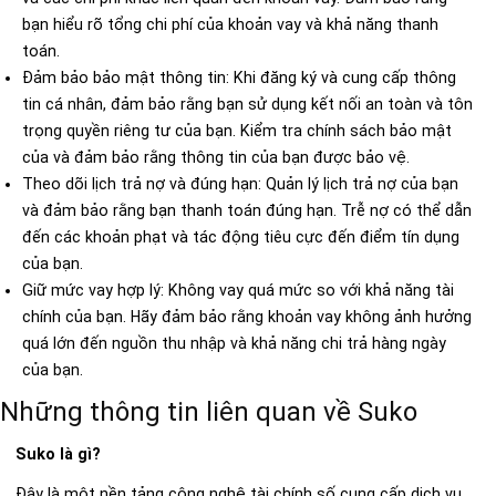
bạn hiểu rõ tổng chi phí của khoản vay và khả năng thanh
toán.
Đảm bảo bảo mật thông tin: Khi đăng ký và cung cấp thông
tin cá nhân, đảm bảo rằng bạn sử dụng kết nối an toàn và tôn
trọng quyền riêng tư của bạn. Kiểm tra chính sách bảo mật
của và đảm bảo rằng thông tin của bạn được bảo vệ.
Theo dõi lịch trả nợ và đúng hạn: Quản lý lịch trả nợ của bạn
và đảm bảo rằng bạn thanh toán đúng hạn. Trễ nợ có thể dẫn
đến các khoản phạt và tác động tiêu cực đến điểm tín dụng
của bạn.
Giữ mức vay hợp lý: Không vay quá mức so với khả năng tài
chính của bạn. Hãy đảm bảo rằng khoản vay không ảnh hưởng
quá lớn đến nguồn thu nhập và khả năng chi trả hàng ngày
của bạn.
Những thông tin liên quan về Suko
Suko là gì?
Đây là một nền tảng công nghệ tài chính số cung cấp dịch vụ