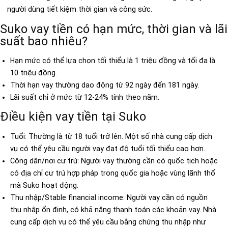
người dùng tiết kiệm thời gian và công sức.
Suko vay tiền có hạn mức, thời gian và lãi
suất bao nhiêu?
Hạn mức có thể lựa chọn tối thiểu là 1 triệu đồng và tối đa là
10 triệu đồng.
Thời hạn vay thường dao động từ 92 ngày đến 181 ngày.
Lãi suất chỉ ở mức từ 12-24% tính theo năm.
Điều kiện vay tiền tại Suko
Tuổi: Thường là từ 18 tuổi trở lên. Một số nhà cung cấp dịch
vụ có thể yêu cầu người vay đạt độ tuổi tối thiểu cao hơn.
Công dân/nơi cư trú: Người vay thường cần có quốc tịch hoặc
có địa chỉ cư trú hợp pháp trong quốc gia hoặc vùng lãnh thổ
mà Suko hoạt động.
Thu nhập/Stable financial income: Người vay cần có nguồn
thu nhập ổn định, có khả năng thanh toán các khoản vay. Nhà
cung cấp dịch vụ có thể yêu cầu bằng chứng thu nhập như