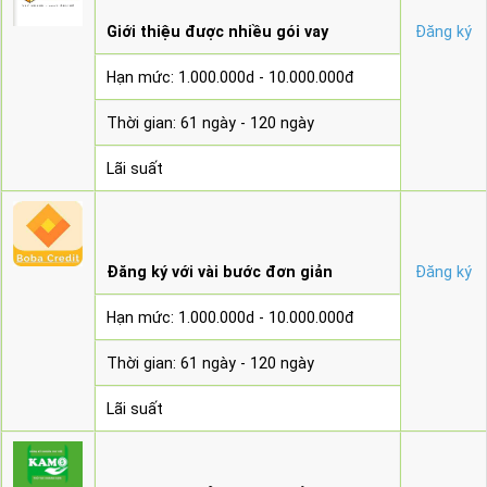
Giới thiệu được nhiều gói vay
Đăng ký
Hạn mức: 1.000.000d - 10.000.000đ
Thời gian: 61 ngày - 120 ngày
Lãi suất
Đăng ký với vài bước đơn giản
Đăng ký
Hạn mức: 1.000.000d - 10.000.000đ
Thời gian: 61 ngày - 120 ngày
Lãi suất