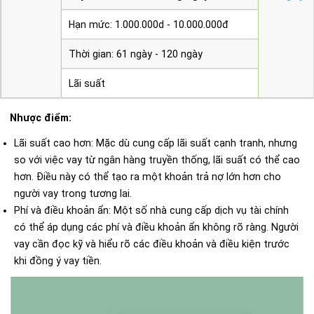
Hạn mức: 1.000.000d - 10.000.000đ
Thời gian: 61 ngày - 120 ngày
Lãi suất
Nhược điểm:
Lãi suất cao hơn: Mặc dù cung cấp lãi suất cạnh tranh, nhưng
so với việc vay từ ngân hàng truyền thống, lãi suất có thể cao
hơn. Điều này có thể tạo ra một khoản trả nợ lớn hơn cho
người vay trong tương lai.
Phí và điều khoản ẩn: Một số nhà cung cấp dịch vụ tài chính
có thể áp dụng các phí và điều khoản ẩn không rõ ràng. Người
vay cần đọc kỹ và hiểu rõ các điều khoản và điều kiện trước
khi đồng ý vay tiền.