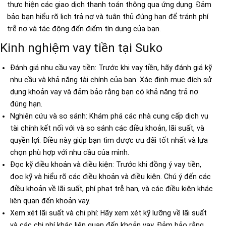
thực hiện các giao dịch thanh toán thông qua ứng dụng. Đảm
bảo bạn hiểu rõ lịch trả nợ và tuân thủ đúng hạn để tránh phí
trễ nợ và tác động đến điểm tín dụng của bạn.
Kinh nghiệm vay tiền tại Suko
Đánh giá nhu cầu vay tiền: Trước khi vay tiền, hãy đánh giá kỹ
nhu cầu và khả năng tài chính của bạn. Xác định mục đích sử
dụng khoản vay và đảm bảo rằng bạn có khả năng trả nợ
đúng hạn.
Nghiên cứu và so sánh: Khám phá các nhà cung cấp dịch vụ
tài chính kết nối với và so sánh các điều khoản, lãi suất, và
quyền lợi. Điều này giúp bạn tìm được ưu đãi tốt nhất và lựa
chọn phù hợp với nhu cầu của mình.
Đọc kỹ điều khoản và điều kiện: Trước khi đồng ý vay tiền,
đọc kỹ và hiểu rõ các điều khoản và điều kiện. Chú ý đến các
điều khoản về lãi suất, phí phạt trễ hạn, và các điều kiện khác
liên quan đến khoản vay.
Xem xét lãi suất và chi phí: Hãy xem xét kỹ lưỡng về lãi suất
và các chi phí khác liên quan đến khoản vay. Đảm bảo rằng