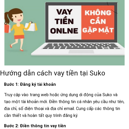
Hướng dẫn cách vay tiền tại Suko
Bước 1: Đăng ký tài khoản
Truy cập vào trang web hoặc ứng dụng di động của Suko và
tạo một tài khoản mới. Điền thông tin cá nhân yêu cầu như tên,
địa chỉ, số điện thoại và địa chỉ email. Cung cấp các thông tin
cần thiết và hoàn tất quy trình đăng ký.
Bước 2: Điền thông tin vay tiền