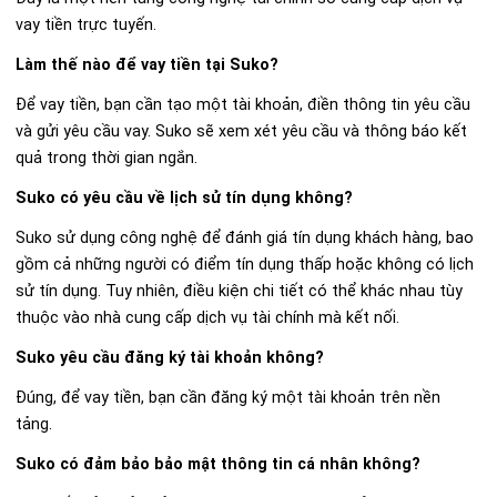
vay tiền trực tuyến.
Làm thế nào để vay tiền tại Suko?
Để vay tiền, bạn cần tạo một tài khoản, điền thông tin yêu cầu
và gửi yêu cầu vay. Suko sẽ xem xét yêu cầu và thông báo kết
quả trong thời gian ngắn.
Suko có yêu cầu về lịch sử tín dụng không?
Suko sử dụng công nghệ để đánh giá tín dụng khách hàng, bao
gồm cả những người có điểm tín dụng thấp hoặc không có lịch
sử tín dụng. Tuy nhiên, điều kiện chi tiết có thể khác nhau tùy
thuộc vào nhà cung cấp dịch vụ tài chính mà kết nối.
Suko yêu cầu đăng ký tài khoản không?
Đúng, để vay tiền, bạn cần đăng ký một tài khoản trên nền
tảng.
Suko có đảm bảo bảo mật thông tin cá nhân không?