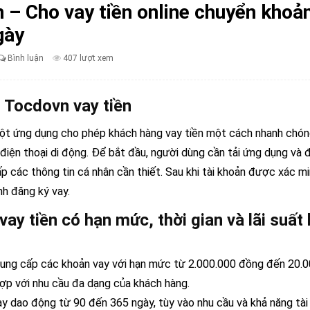
 – Cho vay tiền online chuyển khoả
gày
Bình luận
407 lượt xem
u Tocdovn vay tiền
ột ứng dụng cho phép khách hàng vay tiền một cách nhanh chón
 điện thoại di động. Để bắt đầu, người dùng cần tải ứng dụng và đ
p các thông tin cá nhân cần thiết. Sau khi tài khoản được xác m
nh đăng ký vay.
ay tiền có hạn mức, thời gian và lãi suất
ung cấp các khoản vay với hạn mức từ 2.000.000 đồng đến 20.
ợp với nhu cầu đa dạng của khách hàng.
ay dao động từ 90 đến 365 ngày, tùy vào nhu cầu và khả năng tài