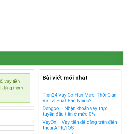
Bài viết mới nhất
5 vay tiền
ời dùng tham
Tien24 Vay Có Hạn Mức, Thời Gian
Và Lãi Suất Bao Nhiêu?
Dengoo – Nhận khoản vay trực
tuyến đầu tiên ở mức 0%
VayOn – Vay tiền dễ dàng trên điện
thoại APK/IOS