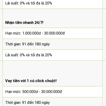
Lãi suất: 0% và tối đa là 20%
Nhận tiền nhanh 24/7!
Hạn mức: 1.000.000d - 30.000.000đ
Thời gian: 91 đến 180 ngày
Lãi suất: 0% và tối đa là 20%
Vay tiền với 1 cú click chuột!
Hạn mức: 500.000d - 30.000.000đ
Thời gian: 91 đến 180 ngày