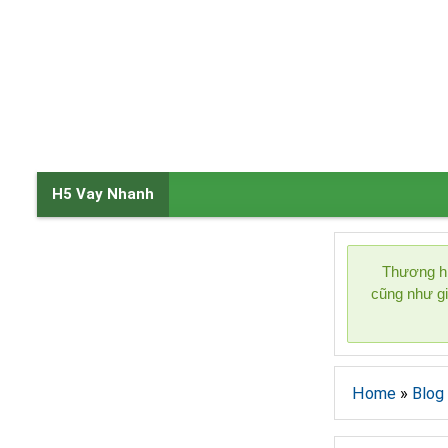
Skip
to
content
H5 Vay Nhanh
Thương h
cũng như gi
Home
»
Blog