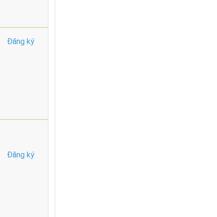
Đăng ký
Đăng ký