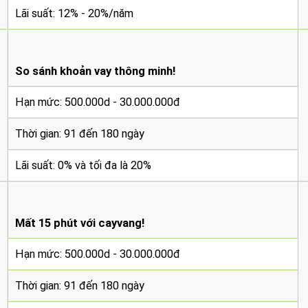
Lãi suất: 12% - 20%/năm
So sánh khoản vay thông minh!
Hạn mức: 500.000d - 30.000.000đ
Thời gian: 91 đến 180 ngày
Lãi suất: 0% và tối đa là 20%
Mất 15 phút với cayvang!
Hạn mức: 500.000d - 30.000.000đ
Thời gian: 91 đến 180 ngày