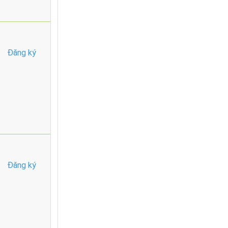
Đăng ký
Đăng ký