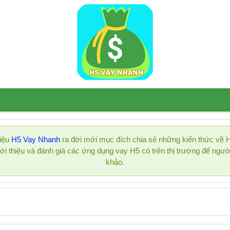
iệu
H5 Vay Nhanh
ra đời mới mục đích chia sẻ những kiến thức về H
ới thiệu và đánh giá các ứng dụng vay H5 có trên thị trường để ngư
khảo.