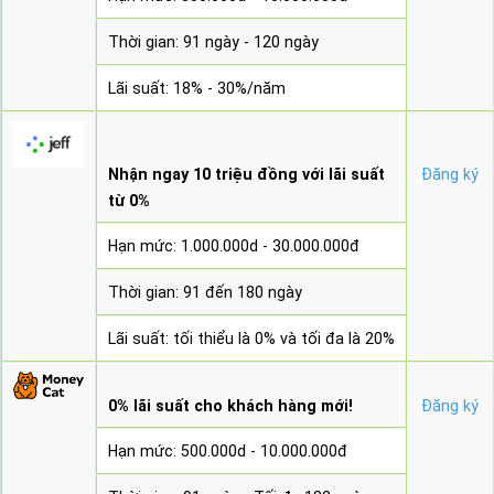
Thời gian: 91 ngày - 120 ngày
Lãi suất: 18% - 30%/năm
Nhận ngay 10 triệu đồng với lãi suất
Đăng ký
từ 0%
Hạn mức: 1.000.000d - 30.000.000đ
Thời gian: 91 đến 180 ngày
Lãi suất: tối thiểu là 0% và tối đa là 20%
0% lãi suất cho khách hàng mới!
Đăng ký
Hạn mức: 500.000d - 10.000.000đ