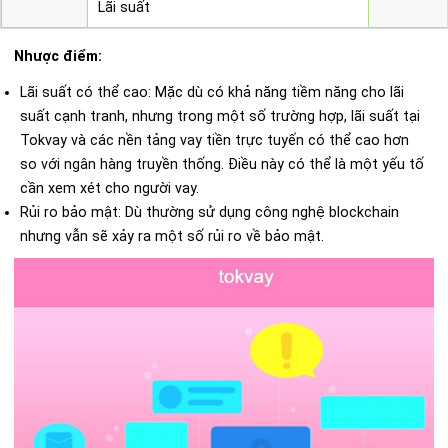
Lãi suất
Nhược điểm:
Lãi suất có thể cao: Mặc dù có khả năng tiềm năng cho lãi
suất cạnh tranh, nhưng trong một số trường hợp, lãi suất tại
Tokvay và các nền tảng vay tiền trực tuyến có thể cao hơn
so với ngân hàng truyền thống. Điều này có thể là một yếu tố
cần xem xét cho người vay.
Rủi ro bảo mật: Dù thường sử dụng công nghệ blockchain
nhưng vẫn sẽ xảy ra một số rủi ro về bảo mật.