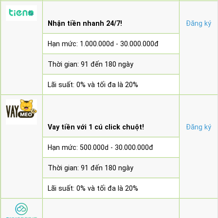
Nhận tiền nhanh 24/7!
Đăng ký
Hạn mức: 1.000.000d - 30.000.000đ
Thời gian: 91 đến 180 ngày
Lãi suất: 0% và tối đa là 20%
Vay tiền với 1 cú click chuột!
Đăng ký
Hạn mức: 500.000d - 30.000.000đ
Thời gian: 91 đến 180 ngày
Lãi suất: 0% và tối đa là 20%