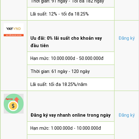
Thời gian: 91 ngày - Tối đa 182 ngày
Lãi suất: 12% - tối đa 18.25%
Ưu đãi: 0% lãi suất cho khoản vay
Đăng ký
đầu tiên
Hạn mức: 10.000.000d - 50.000.000đ
Thời gian: 61 ngày - 120 ngày
Lãi suất: tối đa 18.25%/năm
Đăng ký vay nhanh online trong ngày
Đăng ký
Hạn mức: 1.000.000d - 10.000.000đ