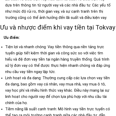
dựa trên thông tin từ người vay và các nhà đầu tư. Các yếu tố
như mức độ rủi ro, thời gian vay, và sự cạnh tranh trên thị
trường cũng có thể ảnh hưởng đến lãi suất và điều kiện vay.
Ưu và nhược điểm khi vay tiền tại Tokvay
Ưu điểm:
Tiện lợi và nhanh chóng: Vay tiền thông qua nền tảng trực
tuyến giúp tiết kiệm thời gian và công sức so với việc tìm
hiểu và đệ đơn vay tiền tại ngân hàng truyền thống. Quá trình
xử lý đơn vay có thể được thực hiện nhanh chóng và đáp ứng
nhu cầu vay tiền ngay lập tức.
Linh hoạt và đa dạng: Thường cung cấp các lựa chọn vay tiền
đa dạng, bao gồm vay cá nhân, vay mua nhà, vay mua ô tô,
vay học phí và nhiều hình thức vay khác. Điều này mang lại sự
linh hoạt cho người vay để chọn lựa phù hợp với nhu cầu tài
chính của họ.
Tiềm năng lãi suất cạnh tranh: Mô hình vay tiền trực tuyến có
thể tạo ra môi trường cạnh tranh giữa các nhà đầu tư, dẫn