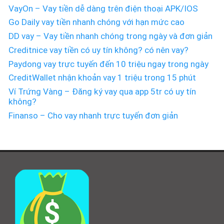
VayOn – Vay tiền dễ dàng trên điện thoại APK/IOS
Go Daily vay tiền nhanh chóng với hạn mức cao
DD vay – Vay tiền nhanh chóng trong ngày và đơn giản
Creditnice vay tiền có uy tín không? có nên vay?
Paydong vay trực tuyến đến 10 triệu ngay trong ngày
CreditWallet nhận khoản vay 1 triệu trong 15 phút
Ví Trứng Vàng – Đăng ký vay qua app 5tr có uy tín
không?
Finanso – Cho vay nhanh trực tuyến đơn giản