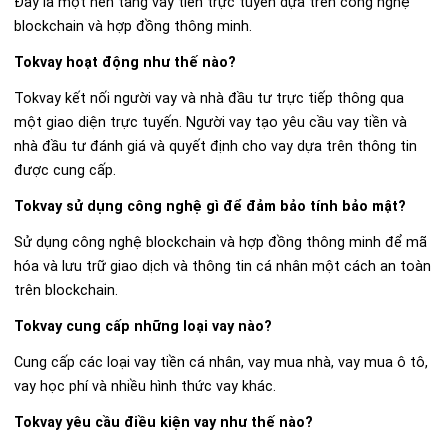
Đây là một nền tảng vay tiền trực tuyến dựa trên công nghệ
blockchain và hợp đồng thông minh.
Tokvay hoạt động như thế nào?
Tokvay kết nối người vay và nhà đầu tư trực tiếp thông qua
một giao diện trực tuyến. Người vay tạo yêu cầu vay tiền và
nhà đầu tư đánh giá và quyết định cho vay dựa trên thông tin
được cung cấp.
Tokvay sử dụng công nghệ gì để đảm bảo tính bảo mật?
Sử dụng công nghệ blockchain và hợp đồng thông minh để mã
hóa và lưu trữ giao dịch và thông tin cá nhân một cách an toàn
trên blockchain.
Tokvay cung cấp những loại vay nào?
Cung cấp các loại vay tiền cá nhân, vay mua nhà, vay mua ô tô,
vay học phí và nhiều hình thức vay khác.
Tokvay yêu cầu điều kiện vay như thế nào?