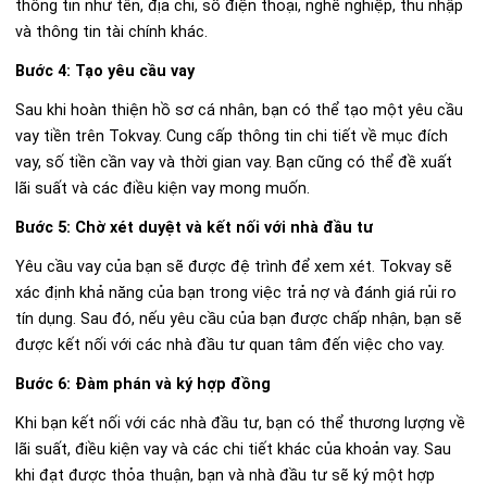
thông tin như tên, địa chỉ, số điện thoại, nghề nghiệp, thu nhập
và thông tin tài chính khác.
Bước 4: Tạo yêu cầu vay
Sau khi hoàn thiện hồ sơ cá nhân, bạn có thể tạo một yêu cầu
vay tiền trên Tokvay. Cung cấp thông tin chi tiết về mục đích
vay, số tiền cần vay và thời gian vay. Bạn cũng có thể đề xuất
lãi suất và các điều kiện vay mong muốn.
Bước 5: Chờ xét duyệt và kết nối với nhà đầu tư
Yêu cầu vay của bạn sẽ được đệ trình để xem xét. Tokvay sẽ
xác định khả năng của bạn trong việc trả nợ và đánh giá rủi ro
tín dụng. Sau đó, nếu yêu cầu của bạn được chấp nhận, bạn sẽ
được kết nối với các nhà đầu tư quan tâm đến việc cho vay.
Bước 6: Đàm phán và ký hợp đồng
Khi bạn kết nối với các nhà đầu tư, bạn có thể thương lượng về
lãi suất, điều kiện vay và các chi tiết khác của khoản vay. Sau
khi đạt được thỏa thuận, bạn và nhà đầu tư sẽ ký một hợp