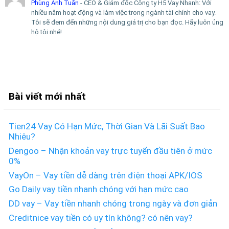
Phùng Anh Tuấn
- CEO & Giám đốc Công ty H5 Vay Nhanh: Với
nhiều năm hoạt động và làm việc trong ngành tài chính cho vay.
Tôi sẽ đem đến những nội dung giá trị cho bạn đọc. Hãy luôn ủng
hộ tôi nhé!
Bài viết mới nhất
Tien24 Vay Có Hạn Mức, Thời Gian Và Lãi Suất Bao
Nhiêu?
Dengoo – Nhận khoản vay trực tuyến đầu tiên ở mức
0%
VayOn – Vay tiền dễ dàng trên điện thoại APK/IOS
Go Daily vay tiền nhanh chóng với hạn mức cao
DD vay – Vay tiền nhanh chóng trong ngày và đơn giản
Creditnice vay tiền có uy tín không? có nên vay?