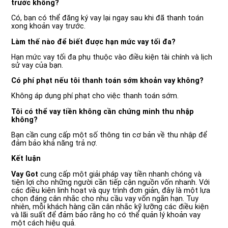
trước không?
Có, bạn có thể đăng ký vay lại ngay sau khi đã thanh toán
xong khoản vay trước.
Làm thế nào để biết được hạn mức vay tối đa?
Hạn mức vay tối đa phụ thuộc vào điều kiện tài chính và lịch
sử vay của bạn.
Có phí phạt nếu tôi thanh toán sớm khoản vay không?
Không áp dụng phí phạt cho việc thanh toán sớm.
Tôi có thể vay tiền không cần chứng minh thu nhập
không?
Bạn cần cung cấp một số thông tin cơ bản về thu nhập để
đảm bảo khả năng trả nợ.
Kết luận
Vay Got
cung cấp một giải pháp vay tiền nhanh chóng và
tiện lợi cho những người cần tiếp cận nguồn vốn nhanh. Với
các điều kiện linh hoạt và quy trình đơn giản, đây là một lựa
chọn đáng cân nhắc cho nhu cầu vay vốn ngắn hạn. Tuy
nhiên, mỗi khách hàng cần cân nhắc kỹ lưỡng các điều kiện
và lãi suất để đảm bảo rằng họ có thể quản lý khoản vay
một cách hiệu quả.