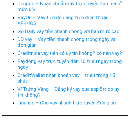
Dengoo – Nhận khoản vay trực tuyến đầu tiên ở
mức 0%
VayOn – Vay tiền dễ dàng trên điện thoại
APK/IOS
Go Daily vay tiền nhanh chóng với hạn mức cao
DD vay – Vay tiền nhanh chóng trong ngày và
đơn giản
Creditnice vay tiền có uy tín không? có nên vay?
Paydong vay trực tuyến đến 10 triệu ngay trong
ngày
CreditWallet nhận khoản vay 1 triệu trong 15
phút
Ví Trứng Vàng – Đăng ký vay qua app 5tr có uy
tín không?
Finanso – Cho vay nhanh trực tuyến đơn giản