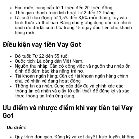
Hạn mức: cung cấp từ 1 triệu đến 20 triệu đồng.
Thời gian thanh toán linh hoạt từ 2 đến 12 tháng.
Lãi suất dao động từ 1,5% đến 3,5% mỗi tháng, tùy vào
hình thức và thời hạn. Đáng chú ý, ứng dụng còn có chính
sách ưu đãi lãi suất 0% trong 15 ngày đầu tiên cho khách
hàng mới.
Điều kiện vay tiền Vay Got
Độ tuổi: Từ 22 đến 55 tuổi.
Quốc tịch: Là công dân Việt Nam.
Nguồn thu nhập: Cần có công việc và nguồn thu nhập ổn
định để đảm bảo khả năng trả nợ.
Tài khoản ngân hàng: Cần có tài khoản ngân hàng chính
chủ, cá nhân và đang hoạt động.
Thông tin cá nhân: Cung cấp đầy đủ và chính xác các
thông tin cá nhân và giấy tờ cần thiết để đăng ký và xác
thực thông tin trên ứng dụng.
Ưu điểm và nhược điểm khi vay tiền tại Vay
Got
Ưu điểm:
Quy trình đơn giản: Đăng ký và xét duyệt trực tuyến, không