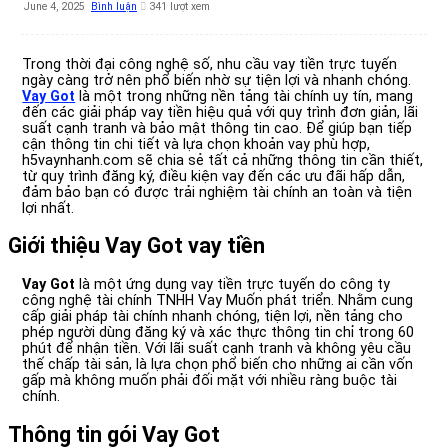
Published
June 4, 2025
Bình luận
341 lượt xem
Date:
Trong thời đại công nghệ số, nhu cầu vay tiền trực tuyến
ngày càng trở nên phổ biến nhờ sự tiện lợi và nhanh chóng.
Vay Got
là một trong những nền tảng tài chính uy tín, mang
đến các giải pháp vay tiền hiệu quả với quy trình đơn giản, lãi
suất cạnh tranh và bảo mật thông tin cao. Để giúp bạn tiếp
cận thông tin chi tiết và lựa chọn khoản vay phù hợp,
h5vaynhanh.com sẽ chia sẻ tất cả những thông tin cần thiết,
từ quy trình đăng ký, điều kiện vay đến các ưu đãi hấp dẫn,
đảm bảo bạn có được trải nghiệm tài chính an toàn và tiện
lợi nhất.
Giới thiệu Vay Got vay tiền
Vay Got
là một ứng dụng vay tiền trực tuyến do công ty
công nghệ tài chính TNHH Vay Muốn phát triển. Nhằm cung
cấp giải pháp tài chính nhanh chóng, tiện lợi, nền tảng cho
phép người dùng đăng ký và xác thực thông tin chỉ trong 60
phút để nhận tiền. Với lãi suất cạnh tranh và không yêu cầu
thế chấp tài sản, là lựa chọn phổ biến cho những ai cần vốn
gấp mà không muốn phải đối mặt với nhiều ràng buộc tài
chính.
Thông tin gói Vay Got