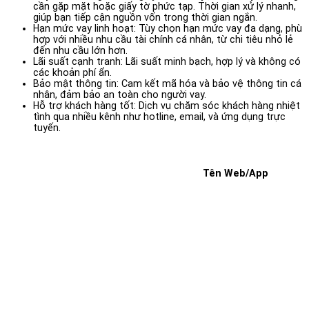
cần gặp mặt hoặc giấy tờ phức tạp. Thời gian xử lý nhanh,
giúp bạn tiếp cận nguồn vốn trong thời gian ngắn.
Hạn mức vay linh hoạt: Tùy chọn hạn mức vay đa dạng, phù
hợp với nhiều nhu cầu tài chính cá nhân, từ chi tiêu nhỏ lẻ
đến nhu cầu lớn hơn.
Lãi suất cạnh tranh: Lãi suất minh bạch, hợp lý và không có
các khoản phí ẩn.
Bảo mật thông tin: Cam kết mã hóa và bảo vệ thông tin cá
nhân, đảm bảo an toàn cho người vay.
Hỗ trợ khách hàng tốt: Dịch vụ chăm sóc khách hàng nhiệt
tình qua nhiều kênh như hotline, email, và ứng dụng trực
tuyến.
Tên Web/App