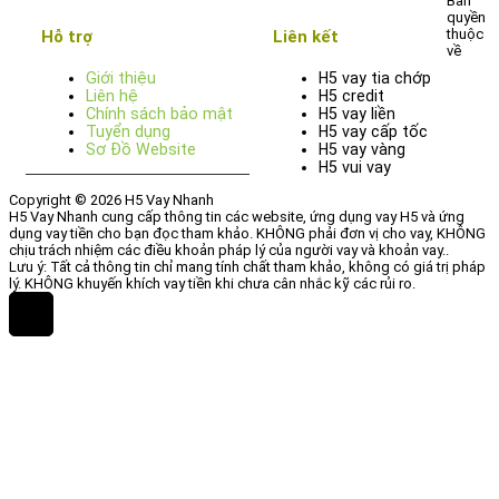
Bản
quyền
thuộc
Hỗ trợ
Liên kết
về
Giới thiệu
H5 vay tia chớp
Liên hệ
H5 credit
Chính sách bảo mật
H5 vay liền
Tuyển dụng
H5 vay cấp tốc
Sơ Đồ Website
H5 vay vàng
H5 vui vay
Copyright © 2026 H5 Vay Nhanh
H5 Vay Nhanh cung cấp thông tin các website, ứng dụng vay H5 và ứng
dụng vay tiền cho bạn đọc tham khảo. KHÔNG phải đơn vị cho vay, KHÔNG
chịu trách nhiệm các điều khoản pháp lý của người vay và khoản vay..
Lưu ý: Tất cả thông tin chỉ mang tính chất tham khảo, không có giá trị pháp
lý. KHÔNG khuyến khích vay tiền khi chưa cân nhắc kỹ các rủi ro.
Scroll
to
Top