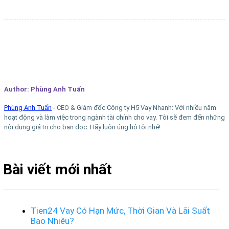
Author:
Phùng Anh Tuấn
Phùng Anh Tuấn
- CEO & Giám đốc Công ty H5 Vay Nhanh: Với nhiều năm
hoạt động và làm việc trong ngành tài chính cho vay. Tôi sẽ đem đến những
nội dung giá trị cho bạn đọc. Hãy luôn ủng hộ tôi nhé!
Bài viết mới nhất
Tien24 Vay Có Hạn Mức, Thời Gian Và Lãi Suất
Bao Nhiêu?