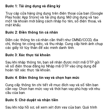
Bước 1: Tải ứng dụng và đăng ký
Truy cập cửa hàng ứng dụng trên điện thoại của bạn (Google
Play hoặc App Store) và tải ứng dụng. Mở ứng dụng và tạo
một tài khoản mới bằng cách nhập họ tên, số điện thoại, và
mật khẩu.
Bước 2: Điền thông tin cá nhân
Điền các thông tin cá nhân cần thiết như CMND/CCCD, địa
chỉ, thông tin công việc, và thu nhập. Cung cấp hình ảnh chụp
các giấy tờ tùy thân để xác minh danh tính.
Bước 3: Xác thực tài khoản
Sau khi nhập thông tin, bạn sẽ nhận được một mã OTP gửi
về số điện thoại đăng ký. Nhập mã OTP vào ứng dụng để
hoàn tất xác thực tài khoản.
Bước 4: Điền thông tin vay và chọn hạn mức
Cung cấp thông tin chi tiết về mục đích vay và số tiền bạn
cần vay. Chọn hạn mức vay và thời hạn vay phù hợp với nhu
cầu của bạn.
Bước 5: Chờ duyệt và nhận tiền
Sau khi nộp hồ sơ, sẽ xem xét đơn vay của bạn. Quá trình