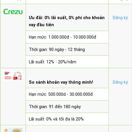
Ưu đãi: 0% lãi suất, 0% phí cho khoản
Đăng ký
vay đầu tiên
Hạn mức: 1.000.000đ - 10.000.000đ
Thời gian: 90 ngày - 12 tháng
Lãi suất: 12% - 20%/năm
So sánh khoản vay thông minh!
Đăng ký
Hạn mức: 500.000d - 30.000.000đ
Thời gian: 91 đến 180 ngày
Lãi suất: 0% và tối đa là 20%