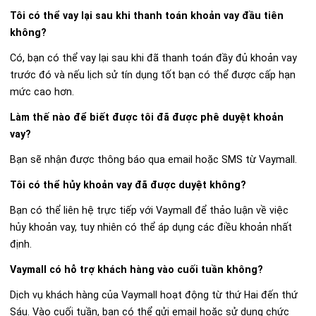
Tôi có thể vay lại sau khi thanh toán khoản vay đầu tiên
không?
Có, bạn có thể vay lại sau khi đã thanh toán đầy đủ khoản vay
trước đó và nếu lịch sử tín dụng tốt bạn có thể được cấp hạn
mức cao hơn.
Làm thế nào để biết được tôi đã được phê duyệt khoản
vay?
Bạn sẽ nhận được thông báo qua email hoặc SMS từ Vaymall.
Tôi có thể hủy khoản vay đã được duyệt không?
Bạn có thể liên hệ trực tiếp với Vaymall để thảo luận về việc
hủy khoản vay, tuy nhiên có thể áp dụng các điều khoản nhất
định.
Vaymall có hỗ trợ khách hàng vào cuối tuần không?
Dịch vụ khách hàng của Vaymall hoạt động từ thứ Hai đến thứ
Sáu. Vào cuối tuần, bạn có thể gửi email hoặc sử dụng chức