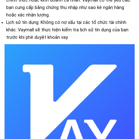
bạn cung cấp bằng chứng thu nhập như sao kê ngân hàng
hoặc xác nhận lương.
Lịch sử tín dụng: Không có nợ xấu tại các tổ chức tài chính
khác. Vaymall sẽ thực hiện kiểm tra lịch sử tín dụng của bạn
trước khi phê duyệt khoản vay.