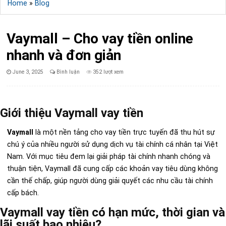
Home
»
Blog
Vaymall – Cho vay tiền online
nhanh và đơn giản
Published
June 3, 2025
Bình luận
352 lượt xem
Date:
Giới thiệu Vaymall vay tiền
Vaymall
là một nền tảng cho vay tiền trực tuyến đã thu hút sự
chú ý của nhiều người sử dụng dịch vụ tài chính cá nhân tại Việt
Nam. Với mục tiêu đem lại giải pháp tài chính nhanh chóng và
thuận tiện, Vaymall đã cung cấp các khoản vay tiêu dùng không
cần thế chấp, giúp người dùng giải quyết các nhu cầu tài chính
cấp bách.
Vaymall vay tiền có hạn mức, thời gian và
lãi suất bao nhiêu?