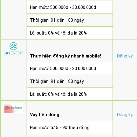
Hạn mức: 500.000d - 30.000.000đ
Thời gian: 91 đến 180 ngày
Lãi suất: 0% và tối đa là 20%
Thực hiện đăng ký nhanh mobile!
Đăng ký
Hạn mức: 500.000d - 30.000.000đ
Thời gian: 91 đến 180 ngày
Lãi suất: 0% và tối đa là 20%
Vay tiêu dùng
Đăng ký
Hạn mức: từ 5 - 90 triệu đồng