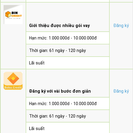
Giới thiệu được nhiều gói vay
Đăng ký
Hạn mức: 1.000.000d - 10.000.000đ
Thời gian: 61 ngày - 120 ngày
Lãi suất
Đăng ký với vài bước đơn giản
Đăng ký
Hạn mức: 1.000.000d - 10.000.000đ
Thời gian: 61 ngày - 120 ngày
Lãi suất