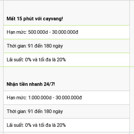
Mất 15 phút với cayvang!
Hạn mức: 500.000d - 30.000.000đ
Thời gian: 91 đến 180 ngày
Lãi suất: 0% và tối đa là 20%
Nhận tiền nhanh 24/7!
Hạn mức: 1.000.000d - 30.000.000đ
Thời gian: 91 đến 180 ngày
Lãi suất: 0% và tối đa là 20%