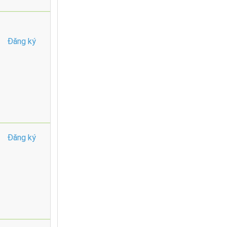
Đăng ký
Đăng ký