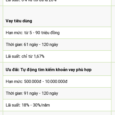
Vay tiêu dùng
Hạn mức: từ 5 - 90 triệu đồng
Thời gian: 61 ngày - 120 ngày
Lãi suất: chỉ từ 1,67%
Ưu đãi: Tự động tìm kiếm khoản vay phù hợp
Hạn mức: 500.000đ - 10.000.000đ
Thời gian: 91 ngày - 120 ngày
Lãi suất: 18% - 30%/năm