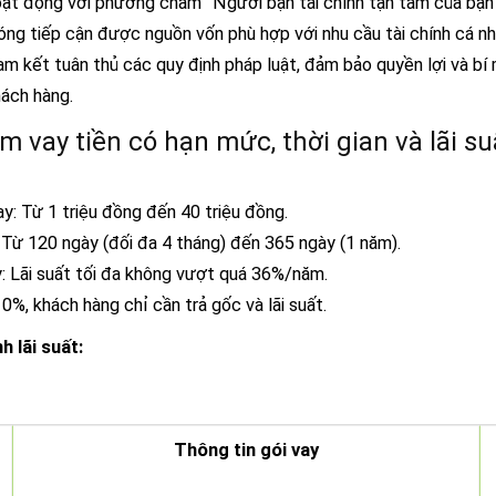
ạt động với phương châm “Người bạn tài chính tận tâm của bạn”
ng tiếp cận được nguồn vốn phù hợp với nhu cầu tài chính cá nh
m kết tuân thủ các quy định pháp luật, đảm bảo quyền lợi và bí 
hách hàng.
m vay tiền có hạn mức, thời gian và lãi s
: Từ 1 triệu đồng đến 40 triệu đồng.
 Từ 120 ngày (đối đa 4 tháng) đến 365 ngày (1 năm).
y: Lãi suất tối đa không vượt quá 36%/năm.
 0%, khách hàng chỉ cần trả gốc và lãi suất.
h lãi suất:
Thông tin gói vay