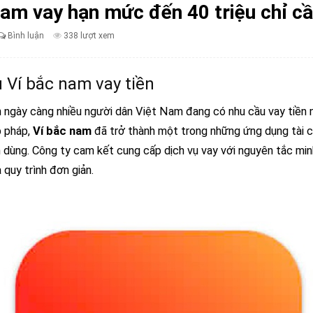
nam vay hạn mức đến 40 triệu chỉ 
Bình luận
338 lượt xem
u Ví bắc nam vay tiền
h ngày càng nhiều người dân Việt Nam đang có nhu cầu vay tiền 
p pháp,
Ví bắc nam
đã trở thành một trong những ứng dụng tài 
n dùng. Công ty cam kết cung cấp dịch vụ vay với nguyên tắc minh
 quy trình đơn giản.