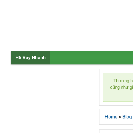
Skip
to
content
H5 Vay Nhanh
Thương h
cũng như gi
Home
»
Blog