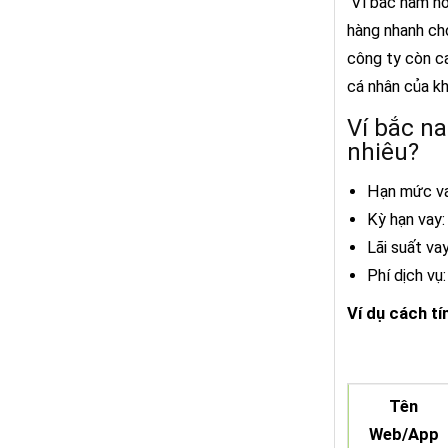
Ví bắc nam ho
hàng nhanh chó
công ty còn ca
cá nhân của k
Ví bắc na
nhiêu?
Hạn mức vay
Kỳ hạn vay:
Lãi suất va
Phí dịch vụ:
Ví dụ cách tín
Tên
Web/App