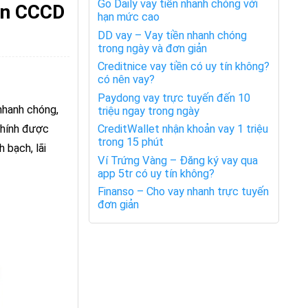
Go Daily vay tiền nhanh chóng với
cần CCCD
hạn mức cao
DD vay – Vay tiền nhanh chóng
trong ngày và đơn giản
Creditnice vay tiền có uy tín không?
có nên vay?
Paydong vay trực tuyến đến 10
nhanh chóng,
triệu ngay trong ngày
CreditWallet nhận khoản vay 1 triệu
chính được
trong 15 phút
 bạch, lãi
Ví Trứng Vàng – Đăng ký vay qua
app 5tr có uy tín không?
Finanso – Cho vay nhanh trực tuyến
đơn giản