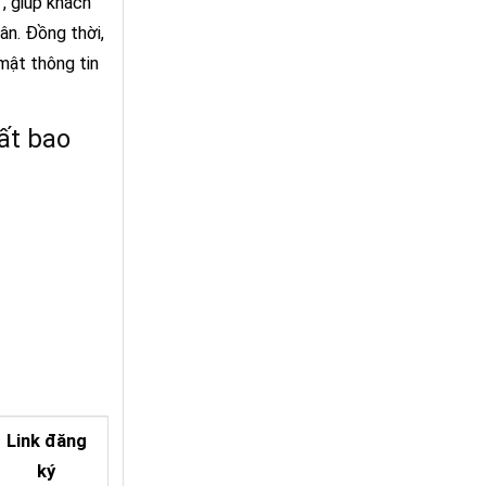
, giúp khách
ân. Đồng thời,
mật thông tin
uất bao
Link đăng
ký