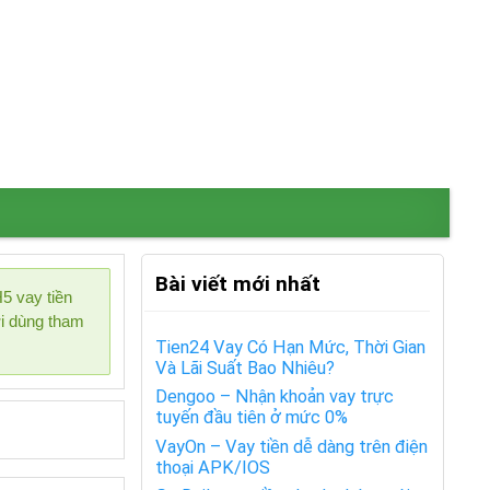
Bài viết mới nhất
5 vay tiền
ời dùng tham
Tien24 Vay Có Hạn Mức, Thời Gian
Và Lãi Suất Bao Nhiêu?
Dengoo – Nhận khoản vay trực
tuyến đầu tiên ở mức 0%
VayOn – Vay tiền dễ dàng trên điện
thoại APK/IOS