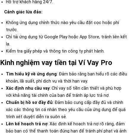
Hỗ trợ khách hàng 24/7.
Cảnh giác lừa đảo:
Không ứng dụng chính thức nào yêu cầu đặt cọc hoặc phí
trước.
Chỉ tải ứng dụng từ Google Play hoặc App Store, tránh liên kết
lạ.
Kiểm tra giấy phép và thông tin công ty phát hành.
Kinh nghiệm vay tiền tại Ví Vay Pro
Tìm hiểu kỹ về ứng dụng
: Đảm bảo rằng bạn hiểu rõ các điều
khoản, lãi suất, phí dịch vụ và thời hạn vay.
Xác định nhu cầu vay
: Chỉ vay số tiền cần thiết và phù hợp
với khả năng tài chính của bạn để tránh áp lực trả nợ.
Chuẩn bị hồ sơ đầy đủ
: Đảm bảo cung cấp đầy đủ và chính
xác các thông tin cá nhân theo yêu cầu của ứng dụng để quá
trình xét duyệt diễn ra suôn sẻ.
Lên kế hoạch trả nợ
: Xác định kế hoạch trả nợ rõ ràng, đảm
bảo bạn có thể thanh toán đúng hạn để tránh phí phạt và ảnh