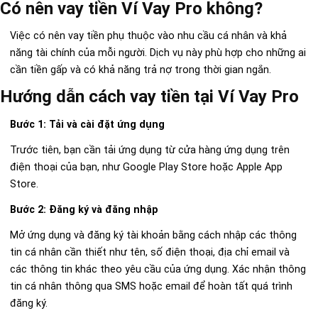
Có nên vay tiền Ví Vay Pro không?
Việc có nên vay tiền phụ thuộc vào nhu cầu cá nhân và khả
năng tài chính của mỗi người. Dịch vụ này phù hợp cho những ai
cần tiền gấp và có khả năng trả nợ trong thời gian ngắn.
Hướng dẫn cách vay tiền tại Ví Vay Pro
Bước 1: Tải và cài đặt ứng dụng
Trước tiên, bạn cần tải ứng dụng từ cửa hàng ứng dụng trên
điện thoại của bạn, như Google Play Store hoặc Apple App
Store.
Bước 2: Đăng ký và đăng nhập
Mở ứng dụng và đăng ký tài khoản bằng cách nhập các thông
tin cá nhân cần thiết như tên, số điện thoại, địa chỉ email và
các thông tin khác theo yêu cầu của ứng dụng. Xác nhận thông
tin cá nhân thông qua SMS hoặc email để hoàn tất quá trình
đăng ký.