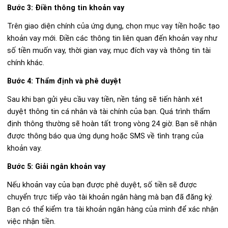
Bước 3: Điền thông tin khoản vay
Trên giao diện chính của ứng dụng, chọn mục vay tiền hoặc tạo
khoản vay mới. Điền các thông tin liên quan đến khoản vay như
số tiền muốn vay, thời gian vay, mục đích vay và thông tin tài
chính khác.
Bước 4: Thẩm định và phê duyệt
Sau khi bạn gửi yêu cầu vay tiền, nền tảng sẽ tiến hành xét
duyệt thông tin cá nhân và tài chính của bạn. Quá trình thẩm
định thông thường sẽ hoàn tất trong vòng 24 giờ. Bạn sẽ nhận
được thông báo qua ứng dụng hoặc SMS về tình trạng của
khoản vay.
Bước 5: Giải ngân khoản vay
Nếu khoản vay của bạn được phê duyệt, số tiền sẽ được
chuyển trực tiếp vào tài khoản ngân hàng mà bạn đã đăng ký.
Bạn có thể kiểm tra tài khoản ngân hàng của mình để xác nhận
việc nhận tiền.