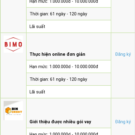
Hạn mức: 1.000.000d - 10.000.000đ
Thời gian: 61 ngày - 120 ngày
Lãi suất
Thực hiện online đơn giản
Đăng ký
Hạn mức: 1.000.000d - 10.000.000đ
Thời gian: 61 ngày - 120 ngày
Lãi suất
Giới thiệu được nhiều gói vay
Đăng ký
Hạn mức: 1.000.000d - 10.000.000đ