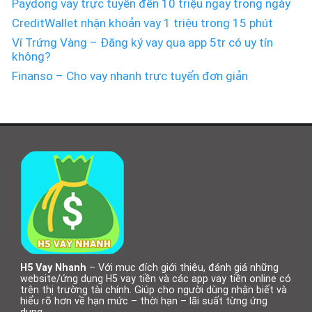
Paydong vay trực tuyến đến 10 triệu ngay trong ngày
CreditWallet nhận khoản vay 1 triệu trong 15 phút
Ví Trứng Vàng – Đăng ký vay qua app 5tr có uy tín
không?
Finanso – Cho vay nhanh trực tuyến đơn giản
H5 Vay Nhanh
– Với mục đích giới thiệu, đánh giá những
website/ứng dụng H5 vay tiền và các app vay tiền online có
trên thị trường tài chính. Giúp cho người dùng nhận biết và
hiểu rõ hơn về hạn mức – thời hạn – lãi suất từng ứng
dụng.