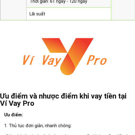
Thời gian: 61 ngày - 120 ngày
Lãi suất
Ưu điểm và nhược điểm khi vay tiền tại
Ví Vay Pro
Ưu điểm:
1. Thủ tục đơn giản, nhanh chóng: