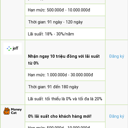
Hạn mức: 500.000đ - 10.000.000đ
Thời gian: 91 ngày - 120 ngày
Lãi suất: 18% - 30%/năm
Nhận ngay 10 triệu đồng với lãi suất
Đăng ký
từ 0%
Hạn mức: 1.000.000d - 30.000.000đ
Thời gian: 91 đến 180 ngày
Lãi suất: tối thiểu là 0% và tối đa là 20%
0% lãi suất cho khách hàng mới!
Đăng ký
Hạn mức: 500.000d - 10.000.000đ