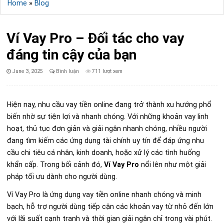
Home
»
Blog
Ví Vay Pro – Đối tác cho vay
đáng tin cậy của bạn
Published
June 3, 2025
Bình luận
711 lượt xem
Date:
Hiện nay, nhu cầu vay tiền online đang trở thành xu hướng phổ
biến nhờ sự tiện lợi và nhanh chóng. Với những khoản vay linh
hoạt, thủ tục đơn giản và giải ngân nhanh chóng, nhiều người
đang tìm kiếm các ứng dụng tài chính uy tín để đáp ứng nhu
cầu chi tiêu cá nhân, kinh doanh, hoặc xử lý các tình huống
khẩn cấp. Trong bối cảnh đó,
Ví Vay Pro
nổi lên như một giải
pháp tối ưu dành cho người dùng.
Ví Vay Pro là ứng dụng vay tiền online nhanh chóng và minh
bạch, hỗ trợ người dùng tiếp cận các khoản vay từ nhỏ đến lớn
với lãi suất cạnh tranh và thời gian giải ngân chỉ trong vài phút.