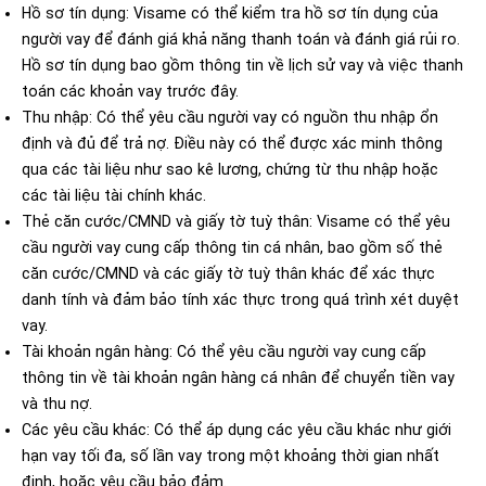
Hồ sơ tín dụng: Visame có thể kiểm tra hồ sơ tín dụng của
người vay để đánh giá khả năng thanh toán và đánh giá rủi ro.
Hồ sơ tín dụng bao gồm thông tin về lịch sử vay và việc thanh
toán các khoản vay trước đây.
Thu nhập: Có thể yêu cầu người vay có nguồn thu nhập ổn
định và đủ để trả nợ. Điều này có thể được xác minh thông
qua các tài liệu như sao kê lương, chứng từ thu nhập hoặc
các tài liệu tài chính khác.
Thẻ căn cước/CMND và giấy tờ tuỳ thân: Visame có thể yêu
cầu người vay cung cấp thông tin cá nhân, bao gồm số thẻ
căn cước/CMND và các giấy tờ tuỳ thân khác để xác thực
danh tính và đảm bảo tính xác thực trong quá trình xét duyệt
vay.
Tài khoản ngân hàng: Có thể yêu cầu người vay cung cấp
thông tin về tài khoản ngân hàng cá nhân để chuyển tiền vay
và thu nợ.
Các yêu cầu khác: Có thể áp dụng các yêu cầu khác như giới
hạn vay tối đa, số lần vay trong một khoảng thời gian nhất
định, hoặc yêu cầu bảo đảm.