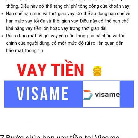
thống. Điều này có thể tăng chi phí tổng cộng của khoản vay.
Hạn chế hạn mức và thời gian vay: Có thể áp dụng hạn chế về
hạn mức vay tối đa và thời gian vay. Điều này có thể hạn chế
khả năng vay tiền lớn hoặc vay trong thời gian dài.
Rủi ro bảo mật: Vì gói vay yêu cầu thông tin cá nhân và tài
chính của người dùng, có một mức độ rủi ro liên quan đến
bảo mật thông tin.
7 Bước giúp bạn vay tiền tại Visame