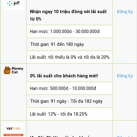
Nhận ngay 10 triệu đồng với lãi suất
Đăng ký
từ 0%
Hạn mức: 1.000.000d - 30.000.000đ
Thời gian: 91 đến 180 ngày
Lãi suất: tối thiểu là 0% và tối đa là 20%
0% lãi suất cho khách hàng mới!
Đăng ký
Hạn mức: 500.000d - 10.000.000đ
Thời gian: 91 ngày - Tối đa 182 ngày
Lãi suất: 12% - tối đa 18.25%