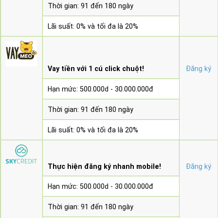
Thời gian: 91 đến 180 ngày
Lãi suất: 0% và tối đa là 20%
Vay tiền với 1 cú click chuột!
Đăng ký
Hạn mức: 500.000d - 30.000.000đ
Thời gian: 91 đến 180 ngày
Lãi suất: 0% và tối đa là 20%
Thực hiện đăng ký nhanh mobile!
Đăng ký
Hạn mức: 500.000d - 30.000.000đ
Thời gian: 91 đến 180 ngày