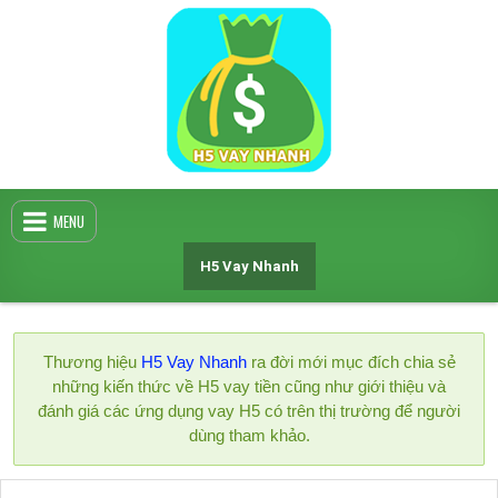
Skip
to
content
MENU
H5 Vay Nhanh
Thương hiệu
H5 Vay Nhanh
ra đời mới mục đích chia sẻ
những kiến thức về H5 vay tiền cũng như giới thiệu và
đánh giá các ứng dụng vay H5 có trên thị trường để người
dùng tham khảo.