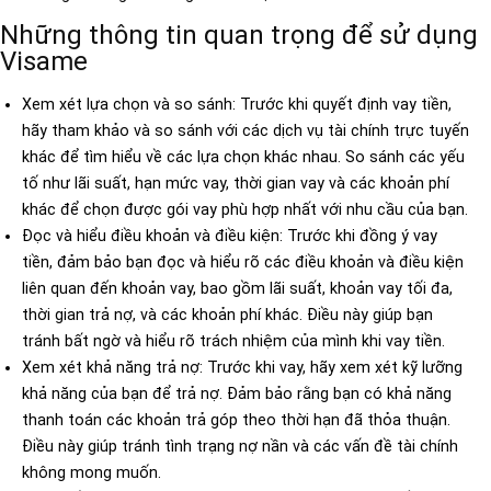
Những thông tin quan trọng để sử dụng
Visame
Xem xét lựa chọn và so sánh: Trước khi quyết định vay tiền,
hãy tham khảo và so sánh với các dịch vụ tài chính trực tuyến
khác để tìm hiểu về các lựa chọn khác nhau. So sánh các yếu
tố như lãi suất, hạn mức vay, thời gian vay và các khoản phí
khác để chọn được gói vay phù hợp nhất với nhu cầu của bạn.
Đọc và hiểu điều khoản và điều kiện: Trước khi đồng ý vay
tiền, đảm bảo bạn đọc và hiểu rõ các điều khoản và điều kiện
liên quan đến khoản vay, bao gồm lãi suất, khoản vay tối đa,
thời gian trả nợ, và các khoản phí khác. Điều này giúp bạn
tránh bất ngờ và hiểu rõ trách nhiệm của mình khi vay tiền.
Xem xét khả năng trả nợ: Trước khi vay, hãy xem xét kỹ lưỡng
khả năng của bạn để trả nợ. Đảm bảo rằng bạn có khả năng
thanh toán các khoản trả góp theo thời hạn đã thỏa thuận.
Điều này giúp tránh tình trạng nợ nần và các vấn đề tài chính
không mong muốn.