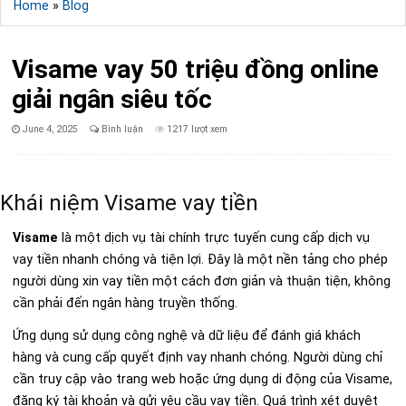
Home
»
Blog
Visame vay 50 triệu đồng online
giải ngân siêu tốc
Published
June 4, 2025
Bình luận
1217 lượt xem
Date:
Khái niệm Visame vay tiền
Visame
là một dịch vụ tài chính trực tuyến cung cấp dịch vụ
vay tiền nhanh chóng và tiện lợi. Đây là một nền tảng cho phép
người dùng xin vay tiền một cách đơn giản và thuận tiện, không
cần phải đến ngân hàng truyền thống.
Ứng dụng sử dụng công nghệ và dữ liệu để đánh giá khách
hàng và cung cấp quyết định vay nhanh chóng. Người dùng chỉ
cần truy cập vào trang web hoặc ứng dụng di động của Visame,
đăng ký tài khoản và gửi yêu cầu vay tiền. Quá trình xét duyệt